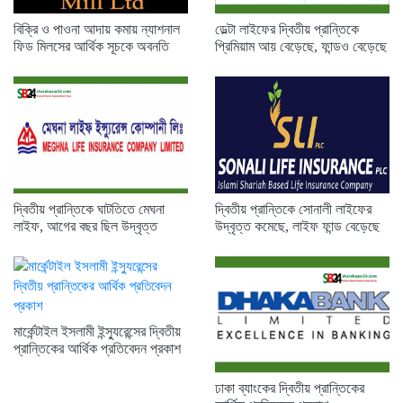
বাজারে অস্থিরতা, মনিটরিং বাড়ানোর
বিক্রি ও পাওনা আদায় কমায় ন্যাশনাল
ডেল্টা লাইফের দ্বিতীয় প্রান্তিকে
তাগিদ বাজারসংশ্লিষ্টদের
ফিড মিলসের আর্থিক সূচকে অবনতি
প্রিমিয়াম আয় বেড়েছে, ফান্ডও বেড়েছে
শেয়ার বিক্রির ঘোষণা কর্পোরেট
পরিচালকের
চট্টগ্রামে কারখানা বন্ধের খবরের পর
ডিএসইকে ব্যাখ্যা দিল এস আলম কোল্ড
রোল্ড স্টিল
ইউরোপে সম্প্রসারণ কৌশলে নতুন
মাইলফলক, পর্তুগালে রেনাটার প্রথম
চালান
বিক্রি ও পাওনা আদায় কমায় ন্যাশনাল
দ্বিতীয় প্রান্তিকে ঘাটতিতে মেঘনা
দ্বিতীয় প্রান্তিকে সোনালী লাইফের
ফিড মিলসের আর্থিক সূচকে অবনতি
লাইফ, আগের বছর ছিল উদ্বৃত্ত
উদ্বৃত্ত কমেছে, লাইফ ফান্ড বেড়েছে
মার্কেন্টাইল ইসলামী ইন্স্যুরেন্সের দ্বিতীয়
প্রান্তিকের আর্থিক প্রতিবেদন প্রকাশ
ঢাকা ব্যাংকের দ্বিতীয় প্রান্তিকের