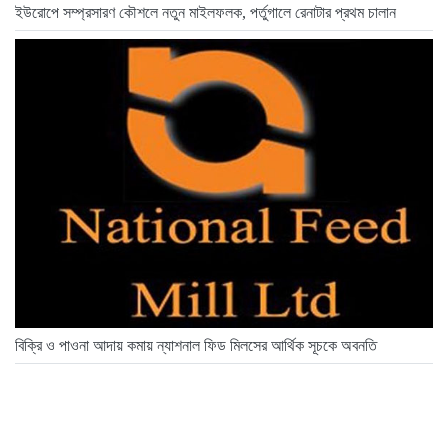
ইউরোপে সম্প্রসারণ কৌশলে নতুন মাইলফলক, পর্তুগালে রেনাটার প্রথম চালান
বিক্রি ও পাওনা আদায় কমায় ন্যাশনাল ফিড মিলসের আর্থিক সূচকে অবনতি