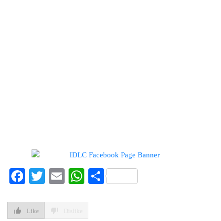
কোম্পানির তালিকা প্রকাশ
ডিএসইতে দর হ্রাস পাওয়া শীর্ষ ১০
কোম্পানির তালিকা প্রকাশ
ডিএসইতে দর বৃদ্ধি পাওয়া শীর্ষ ১০
কোম্পানির তালিকা প্রকাশ
Facebook
Twitter
Email
WhatsApp
Share
Like
Dislike