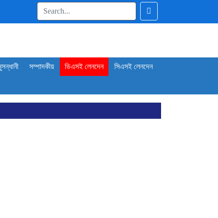
ুসন্ধানী
সম্পাদকীয়
ডিএসই লেনদেন
সিএসই লেনদেন
প্রকাশ
শ্লিষ্টদের
োল্ড রোল্ড স্টিল
াশনাল ফিড মিলসের আর্থিক সূচকে অবনতি