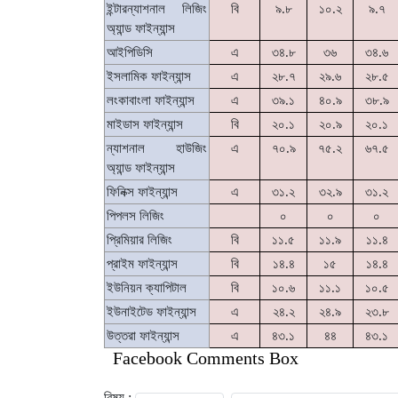
ইন্টারন্যাশনাল লিজিং
বি
৯.৮
১০.২
৯.৭
অ্যান্ড ফাইন্যান্স
আইপিডিসি
এ
৩৪.৮
৩৬
৩৪.৬
ইসলামিক ফাইন্যান্স
এ
২৮.৭
২৯.৬
২৮.৫
লংকাবাংলা ফাইন্যান্স
এ
৩৯.১
৪০.৯
৩৮.৯
মাইডাস ফাইন্যান্স
বি
২০.১
২০.৯
২০.১
ন্যাশনাল হাউজিং
এ
৭০.৯
৭৫.২
৬৭.৫
অ্যান্ড ফাইন্যান্স
ফিনিক্স ফাইন্যান্স
এ
৩১.২
৩২.৯
৩১.২
পিপলস লিজিং
০
০
০
প্রিমিয়ার লিজিং
বি
১১.৫
১১.৯
১১.৪
প্রাইম ফাইন্যান্স
বি
১৪.৪
১৫
১৪.৪
ইউনিয়ন ক্যাপিটাল
বি
১০.৬
১১.১
১০.৫
ইউনাইটেড ফাইন্যান্স
এ
২৪.২
২৪.৯
২৩.৮
উত্তরা ফাইন্যান্স
এ
৪৩.১
৪৪
৪৩.১
Facebook Comments Box
বিষয় :