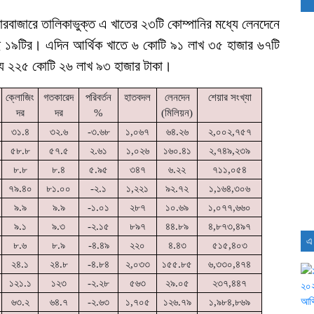
বাজারে তালিকাভুক্ত এ খাতের ২৩টি কোম্পানির মধ্যে লেনদেনে
ে ১৯টির। এদিন আর্থিক খাতে ৬ কোটি ৯১ লাখ ৩৫ হাজার ৬৭টি
ল্য ২২৫ কোটি ২৬ লাখ ৯৩ হাজার টাকা।
ক্লোজিং
গতকারেদ
পরিবর্তন
হাতবদল
লেনদেন
শেয়ার সংখ্যা
দর
দর
%
(মিলিয়ন)
৩১.৪
৩২.৬
-৩.৬৮
১,০৬৭
৬৪.২৬
২,০০২,৭৫৭
৫৮.৮
৫৭.৫
২.৬১
১,০২৬
১৬০.৪১
২,৭৪৯,২৩৯
৮.৮
৮.৪
৫.৯৫
৩৪৭
৬.২২
৭১১,০৫৪
৭৯.৪০
৮১.০০
-২.১
১,২২১
৯২.৭২
১,১৬৪,৩০৬
৯.৯
৯.৯
-১.০১
২৮৭
১০.৬৯
১,০৭৭,৬৬০
৯.১
৯.৩
-২.১৫
৮৯৭
৪৪.৮৯
৪,৮৭৩,৪৯৭
এ
৮.৬
৮.৯
-৪.৪৯
২২০
৪.৪৩
৫১৫,৪০৩
২৪.১
২৪.৮
-৪.৮৪
২,০৩৩
১৫৫.৮৫
৬,৩৩০,৪৭৪
১২১.১
১২৩
-২.২৮
৫৬৩
২৯.০৫
২৩৭,৪৪৭
৬৩.২
৬৪.৭
-২.৬৩
১,৭০৫
১২৬.৭৯
১,৯৮৪,৮৬৯