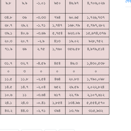
৯.৮
৯.৯
-১.০১
৯৫০
৪৬.৯৭
৪,৭০৬,০২৬
৩৪.৮
৩৬
-৩.৩৩
৭৯৪
৬০.৬৫
১,৭২৬,৭৩৭
২৮.৭
২৯.২
-১.৭১
১,৭৪৭
১৬৮.৭৯
৫,৭৯৭,২৮২
৩৯.১
৪০.৬
-৩.৬৯
৫,৭৫৪
৬২৩.০৯
১৫,৬৭৪,৩৭৬
২০.৩
২০.৭
-২.৯
৪১৩
১৯.০২
৯২৮,৭৫২
৭১.৯
৬৯
২.৭৫
১,৭৬০
৩৫৬.৫৮
৪,৯৭৯,৫১৪
৩১.৭
৩২.৭
-৪.৫৯
৪৫৪
৪৬.৩
১,৪৩০,৫৩৮
০
৩
০
০
০
০
১১.৫
১১.৮
-২.৫৪
৪৬৪
২০.৮৩
১,৭৯০,০৯৮
১৪.৫
১৪.৭
-২.০৪
৬৫২
২৯.৫৯
২,০২২,৮২৪
১০.৬
১১
-৩.৬৪
৬১৭
২২.৭৯
২,১০৭,৬১২
২৪.১
২৪.৩
-০.৪১
১,৮৫৪
১৩৪.৯৬
৫,৫৫৪,৫৭০
৪৩.২
৪৪.৩
-২.৭১
৩৯৪
১৩.৭৬
৩১৫,৯৩২