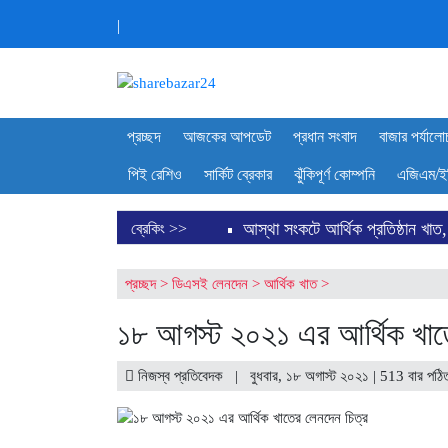
|
প্রচ্ছদ
আজকের আপডেট
প্রধান সংবাদ
বাজার পর্যালো
পিই রেশিও
সার্কিট ব্রেকার
ঝুঁকিপূর্ণ কোম্পনি
এজিএম/ই
আস্থা সংকটে আর্থিক প্রতিষ্ঠান খাত,
ব্রেকিং >>
ডিএসইতে লেনদেনের শীর্ষ ১০ কোম্পা
প্রচ্ছদ
>
ডিএসই লেনদেন
>
আর্থিক খাত
>
ডিএসইতে দর বৃদ্ধি পাওয়া শীর্ষ ১০ ক
১৮ আগস্ট ২০২১ এর আর্থিক খাতে
শেয়ার বিক্রির ঘোষণা কর্পোরেট পরিচ
ইউরোপে সম্প্রসারণ কৌশলে নতুন মাই
নিজস্ব প্রতিবেদক | বুধবার, ১৮ অগাস্ট ২০২১ | 513 বার পঠি