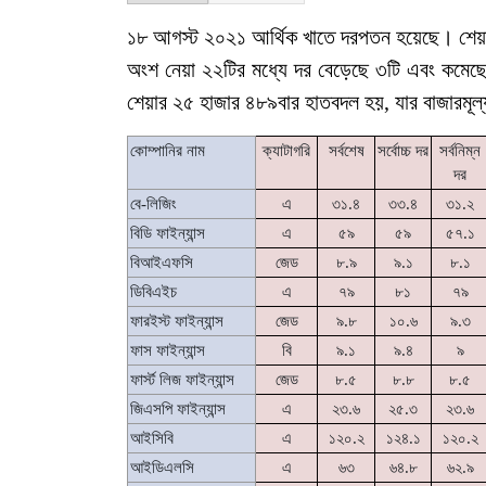
১৮ আগস্ট ২০২১ আর্থিক খাতে দরপতন হয়েছে। শেয়ার
অংশ নেয়া ২২টির মধ্যে দর বেড়েছে ৩টি এবং কমেছ
শেয়ার ২৫ হাজার ৪৮৯বার হাতবদল হয়, যার বাজারমূ
কোম্পানির নাম
ক্যাটাগরি
সর্বশেষ
সর্বোচ্চ দর
সর্বনিম্ন
দর
বে-লিজিং
এ
৩১.৪
৩৩.৪
৩১.২
বিডি ফাইন্যান্স
এ
৫৯
৫৯
৫৭.১
বিআইএফসি
জেড
৮.৯
৯.১
৮.১
ডিবিএইচ
এ
৭৯
৮১
৭৯
ফারইস্ট ফাইন্যান্স
জেড
৯.৮
১০.৬
৯.৩
ফাস ফাইন্যান্স
বি
৯.১
৯.৪
৯
ফার্স্ট লিজ ফাইন্যান্স
জেড
৮.৫
৮.৮
৮.৫
জিএসপি ফাইন্যান্স
এ
২৩.৬
২৫.৩
২৩.৬
আইসিবি
এ
১২০.২
১২৪.১
১২০.২
আইডিএলসি
এ
৬৩
৬৪.৮
৬২.৯