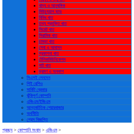
খাদ্য ও আনুষঙ্গিক
মিউচ্যুয়াল ফান্ড
বিবিধ খাত
তথ্য প্রযুক্তি খাত
সিমেন্ট খাত
সিরামিক খাত
চামড়া খাত
সেবা ও আবাসন
প্রকাশনা খাত
টেলিকমিউনিকেশন
পাট খাত
ভ্রমণ ও ‍অবকাশ
সিএসই লেনদেন
পিই রেশিও
সার্কিট ব্রেকার
ঝুঁকিপূর্ণ কোম্পনি
এজিএম/ইজিএম
আন্তর্জাতিক শেয়ারবাজার
অর্থনীতি
প্রেস বিজ্ঞপ্তি
প্রচ্ছদ
>
কোম্পানি সংবাদ
>
এজিএম
>