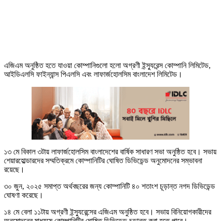
এজিএম অনুষ্ঠিত হতে যাওয়া কোম্পানিগুলো হলো অগ্রণী ইন্স্যুরেন্স কোম্পানি লিমিটেড,
আইডিএলসি ফাইন্যান্স পিএলসি এবং লাফার্জহোলসিম বাংলাদেশ লিমিটেড।
১৩ মে বিকাল ৩টায় লাফার্জহোলসিম বাংলাদেশের বার্ষিক সাধারণ সভা অনুষ্ঠিত হবে। সভায়
শেয়ারহোল্ডারদের সম্মতিক্রমে কোম্পানিটির ঘোষিত ডিভিডেন্ড অনুমোদনের সম্ভাবনা
রয়েছে।
৩০ জুন, ২০২৫ সমাপ্ত অর্থবছরের জন্য কোম্পানিটি ৪০ শতাংশ চূড়ান্ত নগদ ডিভিডেন্ড
ঘোষণা করেছে।
১৪ মে বেলা ১১টায় অগ্রণী ইন্স্যুরেন্সের এজিএম অনুষ্ঠিত হবে। সভায় বিনিয়োগকারীদের
অনুমোদনের মাধ্যমে কোম্পানিটির ঘোষিত ডিভিডেন্ড চূড়ান্ত করা হতে পারে।