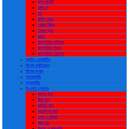
ব্লক মার্কেট
এজিএম
বন্ড
রাইট শেয়ার
শেয়ার বিক্রি
শেয়ার ক্রয়
হল্টেড
সাপ্তাহিক গেইনার
সাপ্তাহিক লুজার
সাপ্তাহিক লেনদেন
প্রাইস সেনসিটিভ
বিশেষ প্রতিবেদন
বিশেষ সংবাদ
অনুসন্ধানী
সম্পাদকীয়
ডিএসই লেনদেন
ব্যাংক খাত
বীমা খাত
আর্থিক খাত
প্রকৌশল খাত
ওষুধ ও রসায়ন
বস্ত্র খাত
বিদ্যুৎ ও জ্বালানি