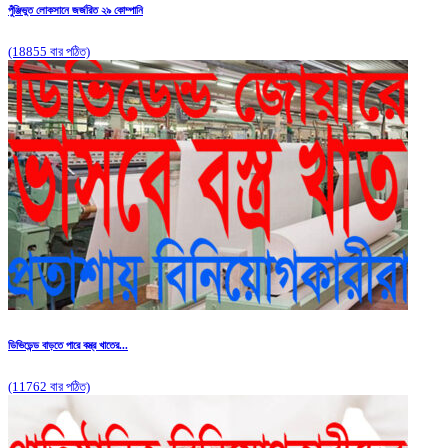
পুঁঞ্জিভুত লোকসানে জর্জরিত ২৯ কোম্পানি
(18855 বার পঠিত)
ডিভিডেন্ড বাড়তে পারে বস্ত্র খাতের...
(11762 বার পঠিত)