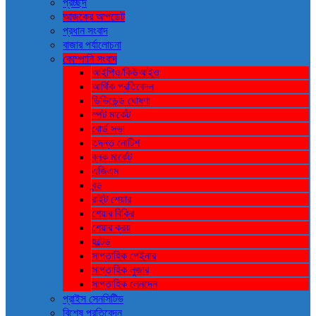
প্রচ্ছদ
আজকের আপডেট
প্রধান সংবাদ
বাজার পর্যালোচনা
কোম্পানি সংবাদ
আইপিও/কিউআইও
আর্থিক প্রতিবেদন
ডিভিডেন্ড ঘোষণা
স্পট মার্কেট
বোর্ড সভা
তদন্ত নোটিশ
ব্লক মার্কেট
এজিএম
বন্ড
রাইট শেয়ার
শেয়ার বিক্রি
শেয়ার ক্রয়
হল্টেড
সাপ্তাহিক গেইনার
সাপ্তাহিক লুজার
সাপ্তাহিক লেনদেন
প্রাইস সেনসিটিভ
বিশেষ প্রতিবেদন