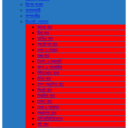
বিশেষ সংবাদ
অনুসন্ধানী
সম্পাদকীয়
ডিএসই লেনদেন
ব্যাংক খাত
বীমা খাত
আর্থিক খাত
প্রকৌশল খাত
ওষুধ ও রসায়ন
বস্ত্র খাত
বিদ্যুৎ ও জ্বালানি
খাদ্য ও আনুষঙ্গিক
মিউচ্যুয়াল ফান্ড
বিবিধ খাত
তথ্য প্রযুক্তি খাত
সিমেন্ট খাত
সিরামিক খাত
চামড়া খাত
সেবা ও আবাসন
প্রকাশনা খাত
টেলিকমিউনিকেশন
পাট খাত