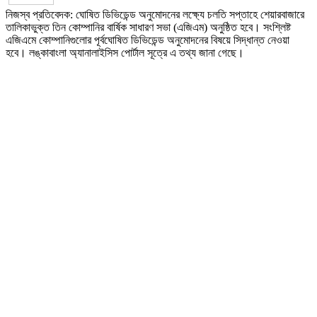
নিজস্ব প্রতিবেদক: ঘোষিত ডিভিডেন্ড অনুমোদনের লক্ষ্যে চলতি সপ্তাহে শেয়ারবাজারে
তালিকাভুক্ত তিন কোম্পানির বার্ষিক সাধারণ সভা (এজিএম) অনুষ্ঠিত হবে। সংশ্লিষ্ট
এজিএমে কোম্পানিগুলোর পূর্বঘোষিত ডিভিডেন্ড অনুমোদনের বিষয়ে সিদ্ধান্ত নেওয়া
হবে। লঙ্কাবাংলা অ্যানালাইসিস পোর্টাল সূত্রে এ তথ্য জানা গেছে।