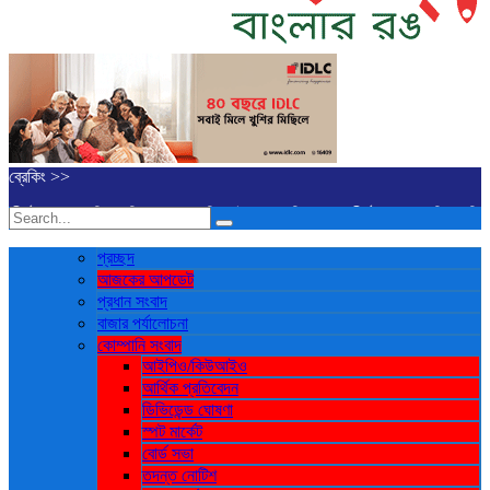
ব্রেকিং >>
ডিএসইতে দর বৃদ্ধি পাওয়া শীর্ষ ১০ কোম্পানির তালিকা প্রকাশ
বাজারে অস্থিরতা, মনিটরিং ব
কে অবনতি
প্রচ্ছদ
আজকের আপডেট
প্রধান সংবাদ
বাজার পর্যালোচনা
কোম্পানি সংবাদ
আইপিও/কিউআইও
আর্থিক প্রতিবেদন
ডিভিডেন্ড ঘোষণা
স্পট মার্কেট
বোর্ড সভা
তদন্ত নোটিশ