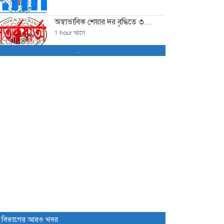
অস্বাভাবিক শেয়ার দর বৃদ্ধিতে ৩...
1 hour আগে
.
ইসলামী ইন্স্যুরেন্সের অর্ধবার্ষিকে
শেয়ারপ্রতি আয়...
1 hour আগে
মনিটরিং নিয়ে প্রশ্ন, পতন অব্যাহত...
2 hours আগে
সূচক কমলেও লেনদেন ও বাজার...
24 hours আগে
বিদায়ী সপ্তাহে ব্লক মার্কেটে ১৮২...
2 days আগে
সাপ্তাহিক লেনদেনের শীর্ষ ১০
 বিভাগের আরও খবর