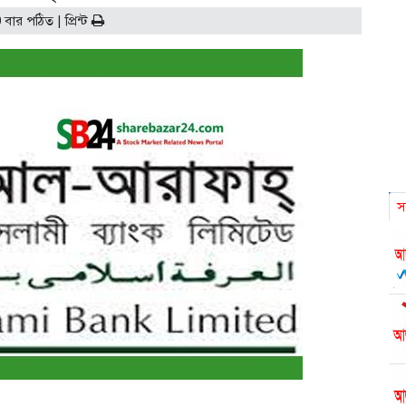
0 বার পঠিত |
প্রিন্ট
স