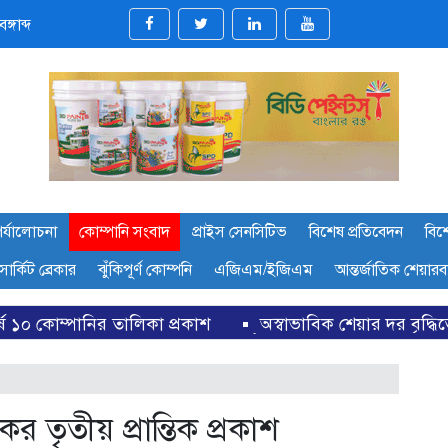
্গাব্দ
র্যালোচনা
কোম্পানি সংবাদ
প্রাইস সেনসিটিভ
বিশেষ প্রতিবেদন
বিশ
সার্কিট ব্রেকার
ঝুঁকিপূর্ণ কোম্পনি
এজিএম/ইজিএম
আন্তর্জাতিক শেয়ার
া প্রকাশ
অস্বাভাবিক শেয়ার দর বৃদ্ধিতে ৩ কোম্পানিকে নিয়
তৃতীয় প্রান্তিক প্রকাশ