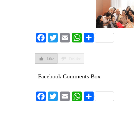
Facebook
Twitter
Email
WhatsApp
Share
Like
Dislike
Facebook Comments Box
Facebook
Twitter
Email
WhatsApp
Share