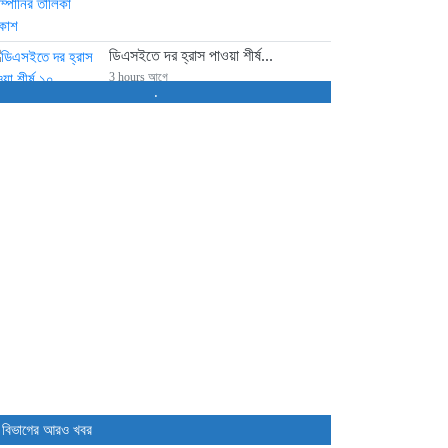
ডিএসইতে দর হ্রাস পাওয়া শীর্ষ...
3 hours আগে
.
ডিএসইতে দর বৃদ্ধি পাওয়া শীর্ষ...
3 hours আগে
বাজারে অস্থিরতা, মনিটরিং বাড়ানোর
তাগিদ...
5 hours আগে
শেয়ার বিক্রির ঘোষণা কর্পোরেট পরিচালকের
8 hours আগে
চট্টগ্রামে কারখানা বন্ধের খবরের পর...
8 hours আগে
 বিভাগের আরও খবর