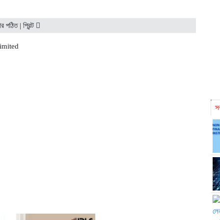
লফলক, পর্তুগালে রেনাটার প্রথম চালান
বিক্রি ও পাওনা আদায় কমায় ন্য
ার পঠিত |
প্রিন্ট
সর