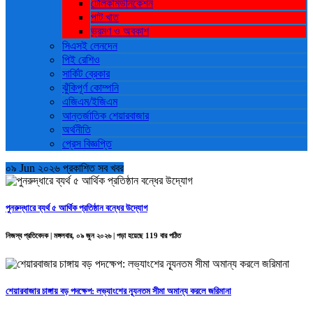
টেলিকমিউনিকেশন
পাট খাত
ভ্রমণ ও ‍অবকাশ
সিএসই লেনদেন
পিই রেশিও
সার্কিট ব্রেকার
ঝুঁকিপূর্ণ কোম্পনি
এজিএম/ইজিএম
আন্তর্জাতিক শেয়ারবাজার
অর্থনীতি
প্রেস বিজ্ঞপ্তি
০৯ Jun ২০২৬ প্রকাশিত সব খবর
পুনরুদ্ধারে ব্যর্থ ৫ আর্থিক প্রতিষ্ঠান বন্ধের উদ্যোগ
নিজস্ব প্রতিবেদক | মঙ্গলবার, ০৯ জুন ২০২৬ | পড়া হয়েছে 119 বার পঠিত
শেয়ারবাজার চাঙ্গায় বড় পদক্ষেপ: লভ্যাংশের ন্যূনতম সীমা অমান্য করলে জরিমানা