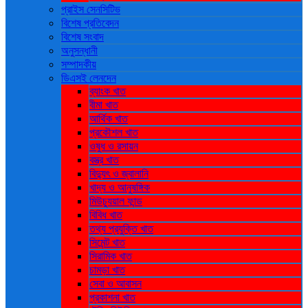
প্রাইস সেনসিটিভ
বিশেষ প্রতিবেদন
বিশেষ সংবাদ
অনুসন্ধানী
সম্পাদকীয়
ডিএসই লেনদেন
ব্যাংক খাত
বীমা খাত
আর্থিক খাত
প্রকৌশল খাত
ওষুধ ও রসায়ন
বস্ত্র খাত
বিদ্যুৎ ও জ্বালানি
খাদ্য ও আনুষঙ্গিক
মিউচ্যুয়াল ফান্ড
বিবিধ খাত
তথ্য প্রযুক্তি খাত
সিমেন্ট খাত
সিরামিক খাত
চামড়া খাত
সেবা ও আবাসন
প্রকাশনা খাত