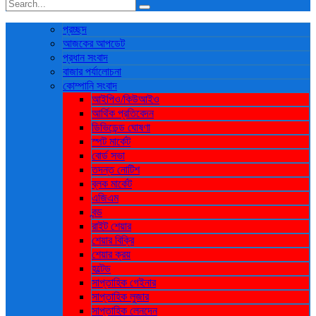
প্রচ্ছদ
আজকের আপডেট
প্রধান সংবাদ
বাজার পর্যালোচনা
কোম্পানি সংবাদ
আইপিও/কিউআইও
আর্থিক প্রতিবেদন
ডিভিডেন্ড ঘোষণা
স্পট মার্কেট
বোর্ড সভা
তদন্ত নোটিশ
ব্লক মার্কেট
এজিএম
বন্ড
রাইট শেয়ার
শেয়ার বিক্রি
শেয়ার ক্রয়
হল্টেড
সাপ্তাহিক গেইনার
সাপ্তাহিক লুজার
সাপ্তাহিক লেনদেন