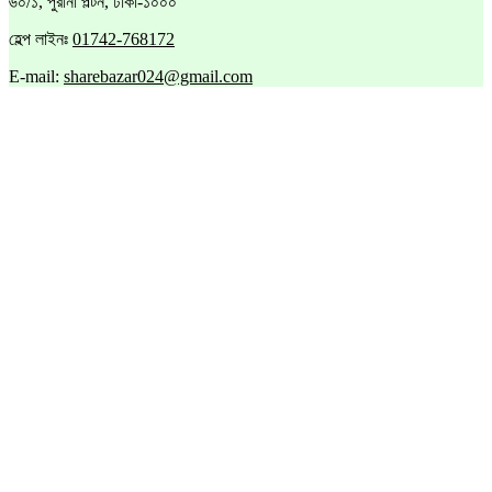
৬০/১, পুরানা পল্টন, ঢাকা-১০০০
হেল্প লাইনঃ
01742-768172
E-mail:
sharebazar024@gmail.com