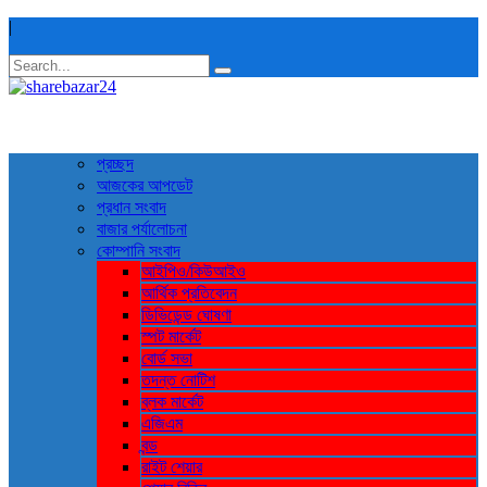
|
প্রচ্ছদ
আজকের আপডেট
প্রধান সংবাদ
বাজার পর্যালোচনা
কোম্পানি সংবাদ
আইপিও/কিউআইও
আর্থিক প্রতিবেদন
ডিভিডেন্ড ঘোষণা
স্পট মার্কেট
বোর্ড সভা
তদন্ত নোটিশ
ব্লক মার্কেট
এজিএম
বন্ড
রাইট শেয়ার