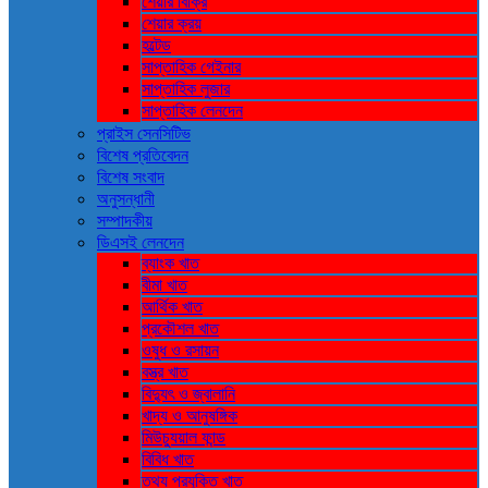
শেয়ার বিক্রি
শেয়ার ক্রয়
হল্টেড
সাপ্তাহিক গেইনার
সাপ্তাহিক লুজার
সাপ্তাহিক লেনদেন
প্রাইস সেনসিটিভ
বিশেষ প্রতিবেদন
বিশেষ সংবাদ
অনুসন্ধানী
সম্পাদকীয়
ডিএসই লেনদেন
ব্যাংক খাত
বীমা খাত
আর্থিক খাত
প্রকৌশল খাত
ওষুধ ও রসায়ন
বস্ত্র খাত
বিদ্যুৎ ও জ্বালানি
খাদ্য ও আনুষঙ্গিক
মিউচ্যুয়াল ফান্ড
বিবিধ খাত
তথ্য প্রযুক্তি খাত