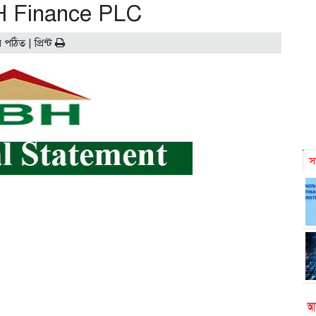
H Finance PLC
র পঠিত |
প্রিন্ট
স