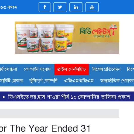
৩ বঙ্গাব্দ
র্যালোচনা
কোম্পানি সংবাদ
প্রাইস সেনসিটিভ
বিশেষ প্রতিবেদন
বিশ
সার্কিট ব্রেকার
ঝুঁকিপূর্ণ কোম্পনি
এজিএম/ইজিএম
আন্তর্জাতিক শেয়ার
াওয়া শীর্ষ ১০ কোম্পানির তালিকা প্রকাশ
ডিএসইতে দর বৃদ্ধি
For The Year Ended 31