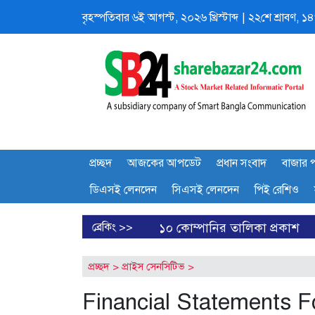
বৃহস্পতিবার
৬ই আগস্ট, ২০২৬ খ্রিস্টাব্দ
|
২২শে শ্রাবণ, ১৪৩
প্রচ্ছদ
আজকের আপডেট
প্রধান সংবাদ
বাজার প
ডিএসই লেনদেন
সিএসই লেনদেন
পিই রেশিও
ের শীর্ষ ১০ কোম্পানির তালিকা প্রকাশ
ব্রেকিং >>
ডিএসইতে দর হ্রাস প
প্রচ্ছদ
>
প্রাইস সেনসিটিভ
>
Financial Statements 