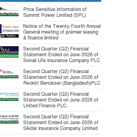
মাইলফলক,...
8 hours আগে
Price Sensitive Information of
Summit Power Limited (SPL)
বিক্রি ও পাওনা আদায় কমায়...
8 hours আগে
Notice of the Twenty-Fourth Annual
General meeting of premier leasing
& finance limited
Second Quarter (Q2) Financial
Statement Ended on June-2026 of
Sonali Life Insurance Company PLC
Second Quarter (Q2) Financial
Statement Ended on June-2026 of
Reckitt Benckiser (Bangladesh)PLC
Second Quarter (Q2) Financial
Statement Ended on June-2026 of
United Finance PLC
Second Quarter (Q2) Financial
Statement Ended on June-2026 of
Sikdar Insurance Company Limited