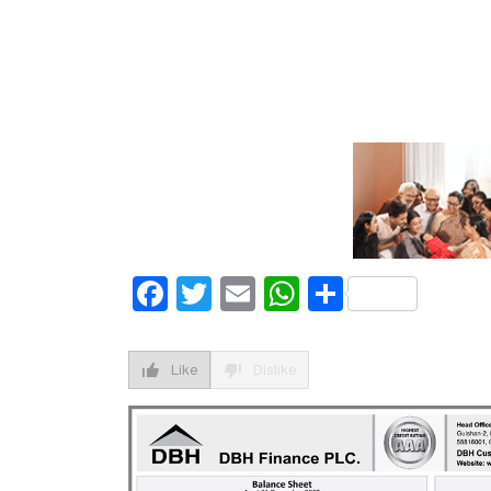
Facebook
Twitter
Email
WhatsApp
Share
Like
Dislike