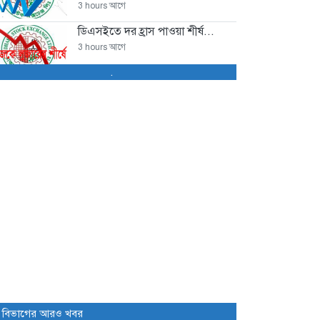
3 hours আগে
ডিএসইতে দর হ্রাস পাওয়া শীর্ষ...
3 hours আগে
.
ডিএসইতে দর বৃদ্ধি পাওয়া শীর্ষ...
3 hours আগে
বাজারে অস্থিরতা, মনিটরিং বাড়ানোর
তাগিদ...
4 hours আগে
শেয়ার বিক্রির ঘোষণা কর্পোরেট
পরিচালকের
8 hours আগে
চট্টগ্রামে কারখানা বন্ধের খবরের পর...
8 hours আগে
ইউরোপে সম্প্রসারণ কৌশলে নতুন
 বিভাগের আরও খবর