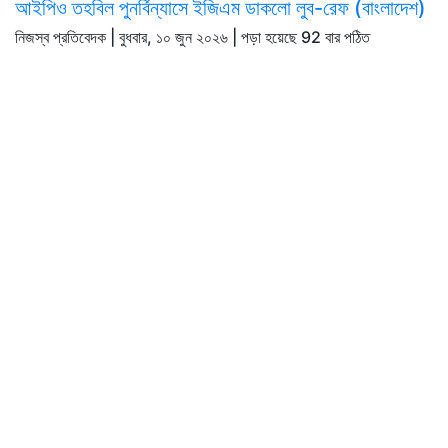
আইপিও তহবিল পুনর্বিন্যাসে ইজিএম ডাকলো লুব-রেফ (বাংলাদেশ)
নিজস্ব প্রতিবেদক | বুধবার, ১০ জুন ২০২৬ | পড়া হয়েছে 92 বার পঠিত