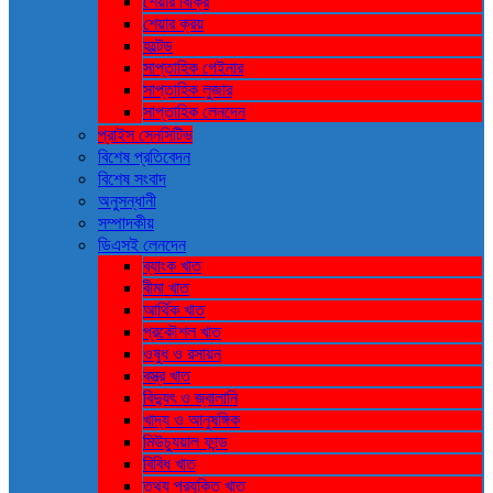
শেয়ার বিক্রি
শেয়ার ক্রয়
হল্টেড
সাপ্তাহিক গেইনার
সাপ্তাহিক লুজার
সাপ্তাহিক লেনদেন
প্রাইস সেনসিটিভ
বিশেষ প্রতিবেদন
বিশেষ সংবাদ
অনুসন্ধানী
সম্পাদকীয়
ডিএসই লেনদেন
ব্যাংক খাত
বীমা খাত
আর্থিক খাত
প্রকৌশল খাত
ওষুধ ও রসায়ন
বস্ত্র খাত
বিদ্যুৎ ও জ্বালানি
খাদ্য ও আনুষঙ্গিক
মিউচ্যুয়াল ফান্ড
বিবিধ খাত
তথ্য প্রযুক্তি খাত