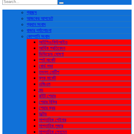
প্রচ্ছদ
আজকের আপডেট
প্রধান সংবাদ
বাজার পর্যালোচনা
কোম্পানি সংবাদ
আইপিও/কিউআইও
আর্থিক প্রতিবেদন
ডিভিডেন্ড ঘোষণা
স্পট মার্কেট
বোর্ড সভা
তদন্ত নোটিশ
ব্লক মার্কেট
এজিএম
বন্ড
রাইট শেয়ার
শেয়ার বিক্রি
শেয়ার ক্রয়
হল্টেড
সাপ্তাহিক গেইনার
সাপ্তাহিক লুজার
সাপ্তাহিক লেনদেন