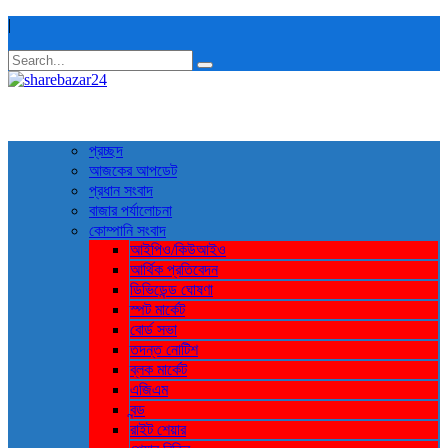
|
প্রচ্ছদ
আজকের আপডেট
প্রধান সংবাদ
বাজার পর্যালোচনা
কোম্পানি সংবাদ
আইপিও/কিউআইও
আর্থিক প্রতিবেদন
ডিভিডেন্ড ঘোষণা
স্পট মার্কেট
বোর্ড সভা
তদন্ত নোটিশ
ব্লক মার্কেট
এজিএম
বন্ড
রাইট শেয়ার