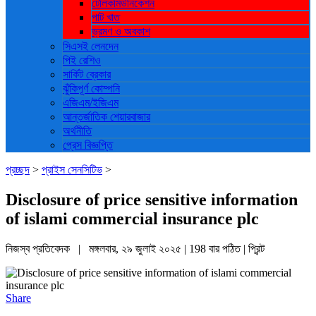
টেলিকমিউনিকেশন
পাট খাত
ভ্রমণ ও ‍অবকাশ
সিএসই লেনদেন
পিই রেশিও
সার্কিট ব্রেকার
ঝুঁকিপূর্ণ কোম্পনি
এজিএম/ইজিএম
আন্তর্জাতিক শেয়ারবাজার
অর্থনীতি
প্রেস বিজ্ঞপ্তি
প্রচ্ছদ
>
প্রাইস সেনসিটিভ
>
Disclosure of price sensitive information
of islami commercial insurance plc
নিজস্ব প্রতিবেদক | মঙ্গলবার, ২৯ জুলাই ২০২৫ | 198 বার পঠিত |
প্রিন্ট
Share