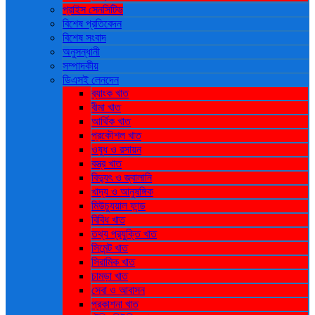
প্রাইস সেনসিটিভ
বিশেষ প্রতিবেদন
বিশেষ সংবাদ
অনুসন্ধানী
সম্পাদকীয়
ডিএসই লেনদেন
ব্যাংক খাত
বীমা খাত
আর্থিক খাত
প্রকৌশল খাত
ওষুধ ও রসায়ন
বস্ত্র খাত
বিদ্যুৎ ও জ্বালানি
খাদ্য ও আনুষঙ্গিক
মিউচ্যুয়াল ফান্ড
বিবিধ খাত
তথ্য প্রযুক্তি খাত
সিমেন্ট খাত
সিরামিক খাত
চামড়া খাত
সেবা ও আবাসন
প্রকাশনা খাত