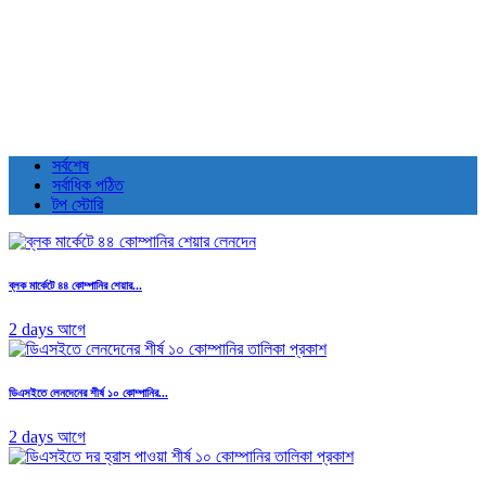
সর্বশেষ
সর্বাধিক পঠিত
টপ স্টোরি
ব্লক মার্কেটে ৪৪ কোম্পানির শেয়ার...
2 days আগে
ডিএসইতে লেনদেনের শীর্ষ ১০ কোম্পানির...
2 days আগে