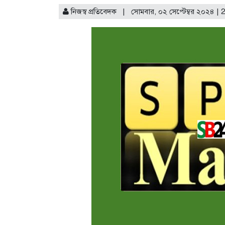
ইউরোপে সম্প্রসারণ কৌশলে নত
নিজস্ব প্রতিবেদক | সোমবার, ০২ সেপ্টেম্বর ২০২৪ | 
বিক্রি ও পাওনা আদায় কমায় 