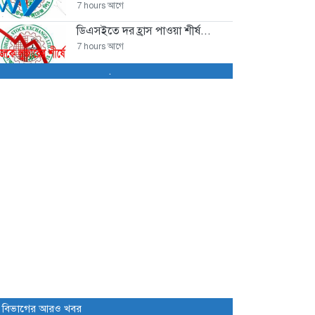
7 hours আগে
ডিএসইতে দর হ্রাস পাওয়া শীর্ষ...
7 hours আগে
.
ডিএসইতে দর বৃদ্ধি পাওয়া শীর্ষ...
7 hours আগে
বাজারে অস্থিরতা, মনিটরিং বাড়ানোর
তাগিদ...
8 hours আগে
শেয়ার বিক্রির ঘোষণা কর্পোরেট
পরিচালকের
12 hours আগে
চট্টগ্রামে কারখানা বন্ধের খবরের পর...
12 hours আগে
ইউরোপে সম্প্রসারণ কৌশলে নতুন
 বিভাগের আরও খবর