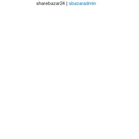
sharebazar24 |
sbazaradmin