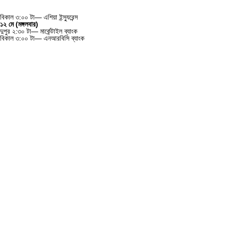
বিকাল ৩:০০ টা— এশিয়া ইন্স্যুরেন্স
১২ মে (মঙ্গলবার)
দুপুর ২:৩০ টা— মার্কেন্টাইল ব্যাংক
বিকাল ৩:০০ টা— এনআরবিসি ব্যাংক