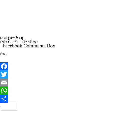
১৪ মে (বৃহস্পতিবার)
বিকাল ৪:০০ টা— বিডি ফাইন্যান্স
Facebook Comments Box
বিষয় :
আসছে প্রান্তিক আর্থিক প্রতিবেদন
বোর্ড সভায় বসছে ৫ কোম্পানি
Facebook
Twitter
Email
WhatsApp
Share