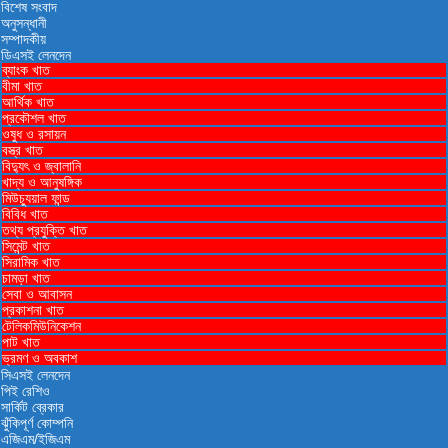
বিশেষ সংবাদ
অনুসন্ধানী
সম্পাদকীয়
ডিএসই লেনদেন
ব্যাংক খাত
বীমা খাত
আর্থিক খাত
প্রকৌশল খাত
ওষুধ ও রসায়ন
বস্ত্র খাত
বিদ্যুৎ ও জ্বালানি
খাদ্য ও আনুষঙ্গিক
মিউচ্যুয়াল ফান্ড
বিবিধ খাত
তথ্য প্রযুক্তি খাত
সিমেন্ট খাত
সিরামিক খাত
চামড়া খাত
সেবা ও আবাসন
প্রকাশনা খাত
টেলিকমিউনিকেশন
পাট খাত
ভ্রমণ ও ‍অবকাশ
সিএসই লেনদেন
পিই রেশিও
সার্কিট ব্রেকার
ঝুঁকিপূর্ণ কোম্পনি
এজিএম/ইজিএম