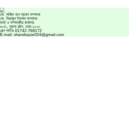
মো. সাজিদ খান
প্রধান সম্পাদক
মো. সিরাজুল ইসলাম
সম্পাদক
বার্তা ও সম্পাদকীয় কার্যালয়
৬০/১, পুরানা পল্টন, ঢাকা-১০০০
হেল্প লাইনঃ
01742-768172
E-mail:
sharebazar024@gmail.com