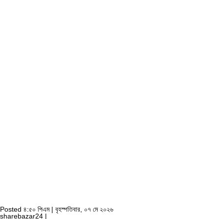
Posted ৪:৫০ পিএম | বৃহস্পতিবার, ০৭ মে ২০২৬
sharebazar24 |
sajed khan