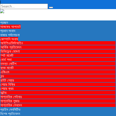
|
প্রচ্ছদ
আজকের আপডেট
প্রধান সংবাদ
বাজার পর্যালোচনা
কোম্পানি সংবাদ
আইপিও/কিউআইও
আর্থিক প্রতিবেদন
ডিভিডেন্ড ঘোষণা
স্পট মার্কেট
বোর্ড সভা
তদন্ত নোটিশ
ব্লক মার্কেট
এজিএম
বন্ড
রাইট শেয়ার
শেয়ার বিক্রি
শেয়ার ক্রয়
হল্টেড
সাপ্তাহিক গেইনার
সাপ্তাহিক লুজার
সাপ্তাহিক লেনদেন
প্রাইস সেনসিটিভ
বিশেষ প্রতিবেদন