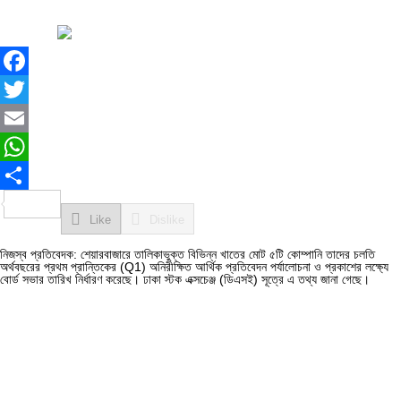
Facebook
Twitter
Email
WhatsApp
Share
Like
Dislike
নিজস্ব প্রতিবেদক: শেয়ারবাজারে তালিকাভুক্ত বিভিন্ন খাতের মোট ৫টি কোম্পানি তাদের চলতি
অর্থবছরের প্রথম প্রান্তিকের (Q1) অনিরীক্ষিত আর্থিক প্রতিবেদন পর্যালোচনা ও প্রকাশের লক্ষ্যে
বোর্ড সভার তারিখ নির্ধারণ করেছে। ঢাকা স্টক এক্সচেঞ্জ (ডিএসই) সূত্রে এ তথ্য জানা গেছে।