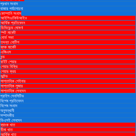
প্রধান সংবাদ
বাজার পর্যালোচনা
কোম্পানি সংবাদ
আইপিও/কিউআইও
আর্থিক প্রতিবেদন
ডিভিডেন্ড ঘোষণা
স্পট মার্কেট
বোর্ড সভা
তদন্ত নোটিশ
ব্লক মার্কেট
এজিএম
বন্ড
রাইট শেয়ার
শেয়ার বিক্রি
শেয়ার ক্রয়
হল্টেড
সাপ্তাহিক গেইনার
সাপ্তাহিক লুজার
সাপ্তাহিক লেনদেন
প্রাইস সেনসিটিভ
বিশেষ প্রতিবেদন
বিশেষ সংবাদ
অনুসন্ধানী
সম্পাদকীয়
ডিএসই লেনদেন
ব্যাংক খাত
বীমা খাত
আর্থিক খাত