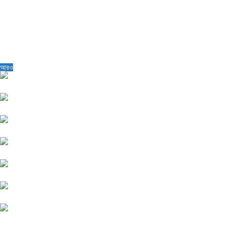
আরও
পুঁঞ্জিভুত লোকসানে জর্জরিত ২৯ কোম্পানি
(18854 বার পঠিত)
ডিভিডেন্ড বাড়তে পারে বস্ত্র খাতের...
(11761 বার পঠিত)
বীমা খাতে প্রাতিষ্ঠানিক বিনিয়োগকারীদের চমক
(10479 বার পঠিত)
প্রকৌশল খাত : ডিভিডেন্ড বাড়ার...
(10421 বার পঠিত)
ফার কেমিক্যালের সেকেন্ড ইউনিটের কাজ...
(8467 বার পঠিত)
৪৬ কোম্পানির ডিভিডেন্ড নিয়ে শঙ্কা
(8146 বার পঠিত)
২৬ কোম্পানিকে ঘিরে বিনিয়োগকারীদের প্রত্যাশা
(6480 বার পঠিত)