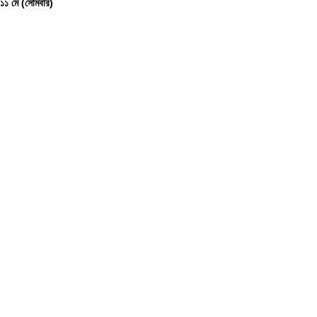
১১ মে (সোমবার)