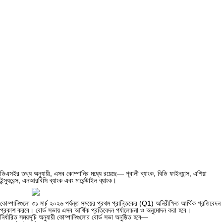
ডিএসইর তথ্য অনুযায়ী, এসব কোম্পানির মধ্যে রয়েছে— পূবালী ব্যাংক, বিডি ফাইন্যান্স, এশিয়া
ইন্স্যুরেন্স, এনআরবিসি ব্যাংক এবং মার্কেন্টাইল ব্যাংক।
কোম্পানিগুলো ৩১ মার্চ ২০২৬ পর্যন্ত সময়ের প্রথম প্রান্তিকের (Q1) অনিরীক্ষিত আর্থিক প্রতিবেদন
প্রকাশ করবে। বোর্ড সভায় এসব আর্থিক প্রতিবেদন পর্যালোচনা ও অনুমোদন করা হবে।
নির্ধারিত সময়সূচি অনুযায়ী কোম্পানিগুলোর বোর্ড সভা অনুষ্ঠিত হবে—