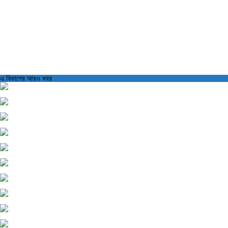
এ বিভাগের আরও খবর
বাজারে গতি ফিরলেও কমেছে বিনিয়োগকারীর সংখ্যা
ব্লক মার্কেটে ৪৪ কোম্পানির শেয়ার লেনদেন
ডিএসইতে লেনদেনের শীর্ষ ১০ কোম্পানির তালিকা প্রকাশ
ডিএসইতে দর হ্রাস পাওয়া শীর্ষ ১০ কোম্পানির তালিকা প্রকাশ
ডিএসইতে দর বৃদ্ধি পাওয়া শীর্ষ ১০ কোম্পানির তালিকা প্রকাশ
পুঁজিবাজারে স্থিতিশীলতা বজায় থাকলেও কমেছে লেনদেন
লেনদেন ও সূচক কমলেও আতঙ্ক নয়, সতর্কতার বার্তা
ডিএসইর চাকরিচ্যুতদের মানববন্ধন, পুনর্বহাল ও নিরপেক্ষ তদন্তের দাবি
সিদ্ধান্ত গ্রহণে গতি আনতে নতুন নির্দেশনা, নির্বাহী পরিচালকদের ক্ষমতা বাড়াল বিএসইসি