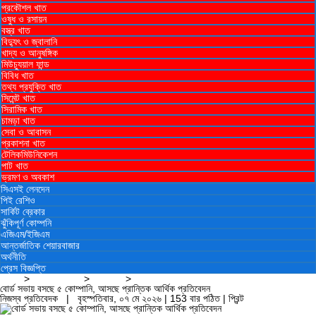
প্রকৌশল খাত
ওষুধ ও রসায়ন
বস্ত্র খাত
বিদ্যুৎ ও জ্বালানি
খাদ্য ও আনুষঙ্গিক
মিউচ্যুয়াল ফান্ড
বিবিধ খাত
তথ্য প্রযুক্তি খাত
সিমেন্ট খাত
সিরামিক খাত
চামড়া খাত
সেবা ও আবাসন
প্রকাশনা খাত
টেলিকমিউনিকেশন
পাট খাত
ভ্রমণ ও ‍অবকাশ
সিএসই লেনদেন
পিই রেশিও
সার্কিট ব্রেকার
ঝুঁকিপূর্ণ কোম্পনি
এজিএম/ইজিএম
আন্তর্জাতিক শেয়ারবাজার
অর্থনীতি
প্রেস বিজ্ঞপ্তি
প্রচ্ছদ
>
কোম্পানি সংবাদ
>
বোর্ড সভা
>
বোর্ড সভায় বসছে ৫ কোম্পানি, আসছে প্রান্তিক আর্থিক প্রতিবেদন
নিজস্ব প্রতিবেদক | বৃহস্পতিবার, ০৭ মে ২০২৬ | 153 বার পঠিত |
প্রিন্ট