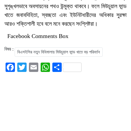
সুশৃঙ্খলভাবে অবসায়নের পথও উন্মুক্ত থাকবে। ফলে মিউচুয়াল ফান্ড
খাতে জবাবদিহিতা, স্বচ্ছতা এবং ইউনিটধারীদের অধিকার সুরক্ষা
আরও শক্তিশালী হবে বলে মনে করছেন সংশ্লিষ্টরা।
Facebook Comments Box
বিষয় :
বিএসইসির নতুন বিধিমালায় মিউচুয়াল ফান্ড খাতে বড় পরিবর্তন
Facebook
Twitter
Email
WhatsApp
Share