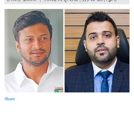
বাজারে অস্থিরতা, মনিটরিং বাড়ানোর
তাগিদ বাজারসংশ্লিষ্টদের
শেয়ার বিক্রির ঘোষণা কর্পোরেট
পরিচালকের
চট্টগ্রামে কারখানা বন্ধের খবরের পর
ডিএসইকে ব্যাখ্যা দিল এস আলম কোল্ড
রোল্ড স্টিল
ইউরোপে সম্প্রসারণ কৌশলে নতুন
মাইলফলক, পর্তুগালে রেনাটার প্রথম
চালান
বিক্রি ও পাওনা আদায় কমায় ন্যাশনাল
ফিড মিলসের আর্থিক সূচকে অবনতি
Share