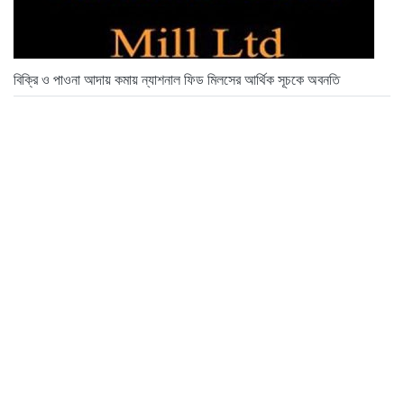
বিক্রি ও পাওনা আদায় কমায় ন্যাশনাল ফিড মিলসের আর্থিক সূচকে অবনতি