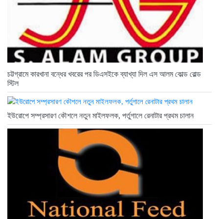
চট্টগ্রামে কারখানা বন্ধের খবরের পর ডিএসইকে ব্যাখ্যা দিল এস আলম কোল্ড রোল্ড
স্টিল
ইউরোপে সম্প্রসারণ কৌশলে নতুন মাইলফলক, পর্তুগালে রেনাটার প্রথম চালান