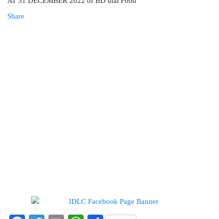
ডিএসইকে ব্যাখ্যা দিল এস আলম কোল্ড
রোল্ড স্টিল
Share
ইউরোপে সম্প্রসারণ কৌশলে নতুন
মাইলফলক, পর্তুগালে রেনাটার প্রথম
চালান
বিক্রি ও পাওনা আদায় কমায় ন্যাশনাল
ফিড মিলসের আর্থিক সূচকে অবনতি