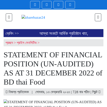
আস্থা সংকটে আর্থিক প্রতিষ্ঠান খাত,
ব্রেকিং >>
বন্ধের পথে পাঁচ কোম্পানি
প্রচ্ছদ
>
প্রাইস সেনসিটিভ
>
ব্লক মার্কেটে ৪০ কোম্পানির শেয়ার
লেনদেন
STATEMENT OF FINANCIAL
ডিএসইতে লেনদেনের শীর্ষ ১০
কোম্পানির তালিকা প্রকাশ
POSITION (UN-AUDITED)
ডিএসইতে দর হ্রাস পাওয়া শীর্ষ ১০
কোম্পানির তালিকা প্রকাশ
AS AT 31 DECEMBER 2022 of
ডিএসইতে দর বৃদ্ধি পাওয়া শীর্ষ ১০
কোম্পানির তালিকা প্রকাশ
BD thai Food
বাজারে অস্থিরতা, মনিটরিং বাড়ানোর
তাগিদ বাজারসংশ্লিষ্টদের
নিজস্ব প্রতিবেদক | সোমবার, ১৩ ফেব্রুয়ারি ২০২৩ | 728 বার পঠিত |
প্রিন্ট
শেয়ার বিক্রির ঘোষণা কর্পোরেট
পরিচালকের
চট্টগ্রামে কারখানা বন্ধের খবরের পর