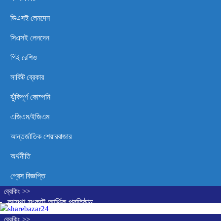
ডিএসই লেনদেন
সিএসই লেনদেন
পিই রেশিও
সার্কিট ব্রেকার
ঝুঁকিপূর্ণ কোম্পনি
এজিএম/ইজিএম
আন্তর্জাতিক শেয়ারবাজার
অর্থনীতি
প্রেস বিজ্ঞপ্তি
ব্রেকিং >>
আস্থা সংকটে আর্থিক প্রতিষ্ঠান
খাত, বন্ধের পথে পাঁচ কোম্পানি
ব্রেকিং >>