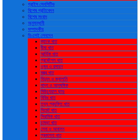
প্রাইস সেনসিটিভ
বিশেষ প্রতিবেদন
বিশেষ সংবাদ
অনুসন্ধানী
সম্পাদকীয়
ডিএসই লেনদেন
ব্যাংক খাত
বীমা খাত
আর্থিক খাত
প্রকৌশল খাত
ওষুধ ও রসায়ন
বস্ত্র খাত
বিদ্যুৎ ও জ্বালানি
খাদ্য ও আনুষঙ্গিক
মিউচ্যুয়াল ফান্ড
বিবিধ খাত
তথ্য প্রযুক্তি খাত
সিমেন্ট খাত
সিরামিক খাত
চামড়া খাত
সেবা ও আবাসন
প্রকাশনা খাত