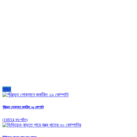
আরও
পুঁঞ্জিভুত লোকসানে জর্জরিত ২৯ কোম্পানি
(18854 বার পঠিত)