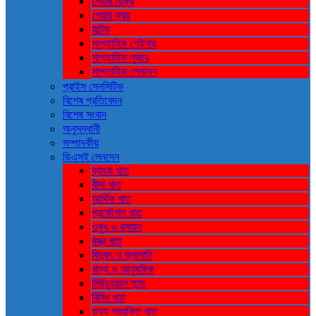
শেয়ার বিক্রি
শেয়ার ক্রয়
হল্টেড
সাপ্তাহিক গেইনার
সাপ্তাহিক লুজার
সাপ্তাহিক লেনদেন
প্রাইস সেনসিটিভ
বিশেষ প্রতিবেদন
বিশেষ সংবাদ
অনুসন্ধানী
সম্পাদকীয়
ডিএসই লেনদেন
ব্যাংক খাত
বীমা খাত
আর্থিক খাত
প্রকৌশল খাত
ওষুধ ও রসায়ন
বস্ত্র খাত
বিদ্যুৎ ও জ্বালানি
খাদ্য ও আনুষঙ্গিক
মিউচ্যুয়াল ফান্ড
বিবিধ খাত
তথ্য প্রযুক্তি খাত