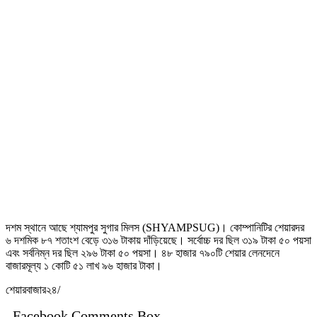
দশম স্থানে আছে শ্যামপুর সুগার মিলস (SHYAMPSUG)। কোম্পানিটির শেয়ারদর
৬ দশমিক ৮৭ শতাংশ বেড়ে ৩১৬ টাকায় দাঁড়িয়েছে। সর্বোচ্চ দর ছিল ৩১৯ টাকা ৫০ পয়সা
এবং সর্বনিম্ন দর ছিল ২৯৬ টাকা ৫০ পয়সা। ৪৮ হাজার ৭৯০টি শেয়ার লেনদেনে
বাজারমূল্য ১ কোটি ৫১ লাখ ৯৬ হাজার টাকা।
শেয়ারবাজার২৪/
Facebook Comments Box