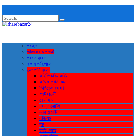
|
প্রচ্ছদ
আজকের আপডেট
প্রধান সংবাদ
বাজার পর্যালোচনা
কোম্পানি সংবাদ
আইপিও/কিউআইও
আর্থিক প্রতিবেদন
ডিভিডেন্ড ঘোষণা
স্পট মার্কেট
বোর্ড সভা
তদন্ত নোটিশ
ব্লক মার্কেট
এজিএম
বন্ড
রাইট শেয়ার