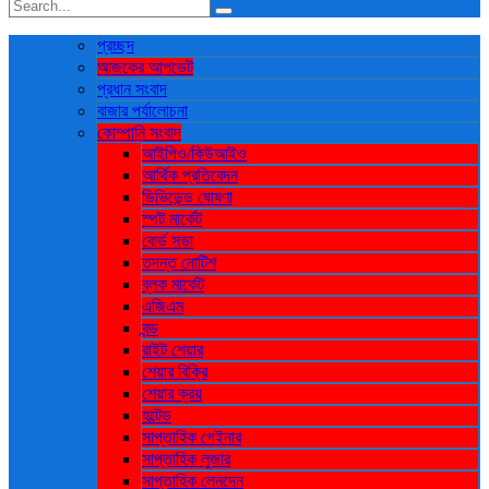
প্রচ্ছদ
আজকের আপডেট
প্রধান সংবাদ
বাজার পর্যালোচনা
কোম্পানি সংবাদ
আইপিও/কিউআইও
আর্থিক প্রতিবেদন
ডিভিডেন্ড ঘোষণা
স্পট মার্কেট
বোর্ড সভা
তদন্ত নোটিশ
ব্লক মার্কেট
এজিএম
বন্ড
রাইট শেয়ার
শেয়ার বিক্রি
শেয়ার ক্রয়
হল্টেড
সাপ্তাহিক গেইনার
সাপ্তাহিক লুজার
সাপ্তাহিক লেনদেন