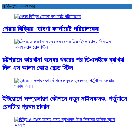
এ বিভাগের আরও খবর
শেয়ার বিক্রির ঘোষণা কর্পোরেট পরিচালকের
চট্টগ্রামে কারখানা বন্ধের খবরের পর ডিএসইকে ব্যাখ্যা
দিল এস আলম কোল্ড রোল্ড স্টিল
ইউরোপে সম্প্রসারণ কৌশলে নতুন মাইলফলক, পর্তুগালে
রেনাটার প্রথম চালান