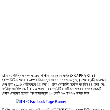
তালিকার শীর্ষস্থান দখল করেছে সী পার্ল হোটেল লিমিটেড (SEAPEARL)।
কোম্পানিটির শেয়ারদর আগের দিনের তুলনায় ১০ শতাংশ বেড়েছে। শেয়ারপ্রতি লেনদেন
শেষ মূল্য (LTP) দাঁড়িয়েছে ৪৪ টাকা। এদিন শেয়ারটির সর্বোচ্চ দর ছিল ৪৪ টাকা এবং
সর্বনিম্ন দর ছিল ৩৯ টাকা ৬০ পয়সা। কোম্পানিটির মোট ৬৭ লাখ ৮৮ হাজার ৩৯৯টি
শেয়ার লেনদেন হয়েছে, যার বাজারমূল্য ২৮ কোটি ৬৯ লাখ ৯২ হাজার টাকা।
দ্বিতীয় স্থানে রয়েছে জেনেক্স ইনফোসিস (GENEXIL)। কোম্পানিটির শেয়ারদর ৯