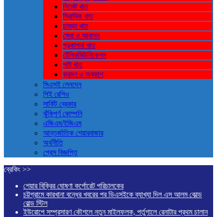
সিমেন্ট খাত
সিরামিক খাত
চামড়া খাত
সেবা ও আবাসন
প্রকাশনা খাত
টেলিকমিউনিকেশন
পাট খাত
ভ্রমণ ও ‍অবকাশ
সিএসই লেনদেন
পিই রেশিও
সার্কিট ব্রেকার
ঝুঁকিপূর্ণ কোম্পনি
এজিএম/ইজিএম
আন্তর্জাতিক শেয়ারবাজার
অর্থনীতি
প্রেস বিজ্ঞপ্তি
ব্রেকিং >>
শেয়ার বিক্রির ঘোষণা কর্পোরেট পরিচালকের
চট্টগ্রামে কারখানা বন্ধের খবরের পর ডিএসইকে ব্যাখ্যা দিল এস আলম কোল্ড
রোল্ড স্টিল
ইউরোপে সম্প্রসারণ কৌশলে নতুন মাইলফলক, পর্তুগালে রেনাটার প্রথম চালান