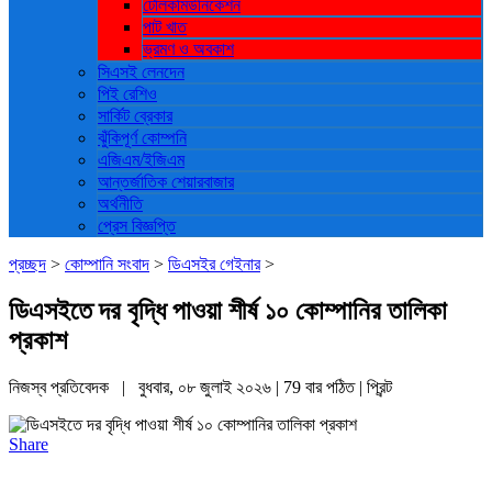
টেলিকমিউনিকেশন
পাট খাত
ভ্রমণ ও ‍অবকাশ
সিএসই লেনদেন
পিই রেশিও
সার্কিট ব্রেকার
ঝুঁকিপূর্ণ কোম্পনি
এজিএম/ইজিএম
আন্তর্জাতিক শেয়ারবাজার
অর্থনীতি
প্রেস বিজ্ঞপ্তি
প্রচ্ছদ
>
কোম্পানি সংবাদ
>
ডিএসইর গেইনার
>
ডিএসইতে দর বৃদ্ধি পাওয়া শীর্ষ ১০ কোম্পানির তালিকা
প্রকাশ
নিজস্ব প্রতিবেদক | বুধবার, ০৮ জুলাই ২০২৬ | 79 বার পঠিত |
প্রিন্ট
Share