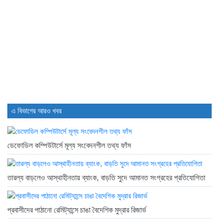
3 days আগে
ডিএসইতে দর বৃদ্ধি পাওয়া শীর্ষ...
3 days আগে
এ বিভাগের আরও খবর
ডেফোডিল কম্পিউটার্সে মূল্য সংবেদনশীল তথ্য ফাঁস
তারল্য বাড়লেও আস্থাহীনতায় ব্যাংক, বাড়তি সুদে আমানত সংগ্রহের প্রতিযোগিতা
প্রবাসীদের পাঠানো রেমিট্যান্সে চাঙা বৈদেশিক মুদ্রার রিজার্ভ