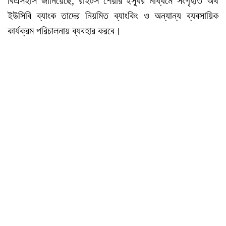
বিএসইসি জানিয়েছে, রাইটস শেয়ার ইস্যুর মাধ্যমে সংগৃহীত অর্থ
ইউসিবি ব্যাংক তাদের নিয়মিত ব্যাংকিং ও অন্যান্য ব্যবসায়িক
কার্যক্রম পরিচালনায় ব্যবহার করবে।