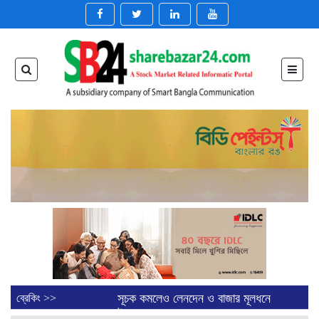
সূচক কমলেও লেনদেন ও বাজার মূলধনে
ব্রেকিং >>
উত্থান