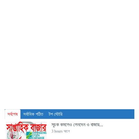
সর্বশেষ
সর্বাধিক পঠিত
টপ স্টোরি
সূচক কমলেও লেনদেন ও বাজার...
3 hours আগে