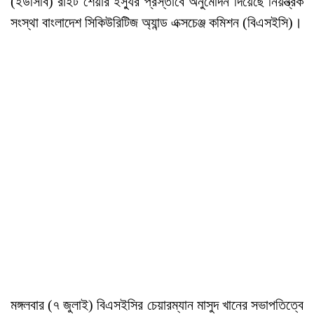
(ইউসিবি) রাইট শেয়ার ইস্যুর প্রস্তাবে অনুমোদন দিয়েছে নিয়ন্ত্রক
সংস্থা বাংলাদেশ সিকিউরিটিজ অ্যান্ড এক্সচেঞ্জ কমিশন (বিএসইসি)।
মঙ্গলবার (৭ জুলাই) বিএসইসির চেয়ারম্যান মাসুদ খানের সভাপতিত্বে