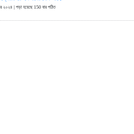
লফলক, পর্তুগালে রেনাটার প্রথম চালান
বিক্রি ও পাওনা আদায় কমায় ন্য
্বর ২০২৪ | পড়া হয়েছে 150 বার পঠিত