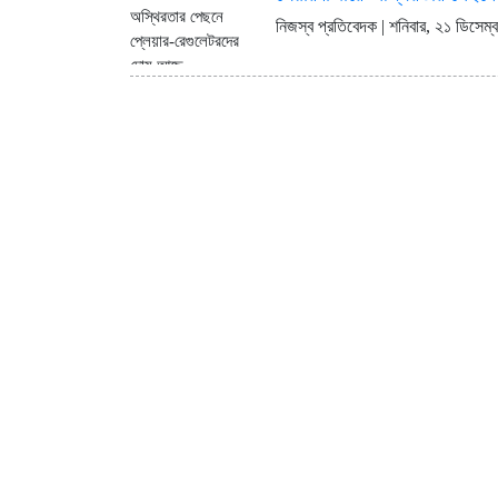
ইউরোপে সম্প্রসারণ কৌশলে নতুন মাই
নিজস্ব প্রতিবেদক | শনিবার, ২১ ডিসেম