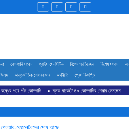
চনা
কোম্পানি সংবাদ
প্রাইস সেনসিটিভ
বিশেষ প্রতিবেদন
বিশেষ সংবাদ
অন
জিএম
আন্তর্জাতিক শেয়ারবাজার
অর্থনীতি
প্রেস বিজ্ঞপ্তি
 বন্ধের পথে পাঁচ কোম্পানি
ব্লক মার্কেটে ৪০ কোম্পানির শেয়ার লেনদেন
নির তালিকা প্রকাশ
ডিএসইতে দর হ্রাস পাওয়া শীর্ষ ১০ কোম্পানির তালিকা 
োম্পানির তালিকা প্রকাশ
বাজারে অস্থিরতা, মনিটরিং বাড়ানোর তাগিদ বাজারসং
ালকের
চট্টগ্রামে কারখানা বন্ধের খবরের পর ডিএসইকে ব্যাখ্যা দিল এস আলম ক
 প্লেয়ার-রেগুলেটরদের দোষ আছে