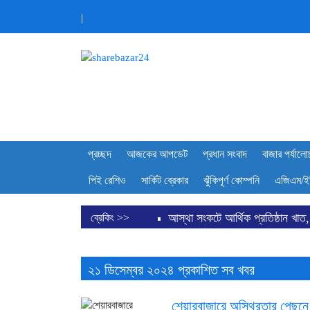
|
প্রচ্ছদ
আজকের আপডেট
প্রধান সংবাদ
বাজার পর্যালো
পিই রেশিও
সার্কিট ব্রেকার
ঝুঁকিপূর্ণ কোম্পনি
এজিএম/ই
আস্থা সংকটে আর্থিক প্রতিষ্ঠান খাত,
ব্রেকিং >>
ডিএসইতে লেনদেনের শীর্ষ ১০ কোম্পা
ডিএসইতে দর বৃদ্ধি পাওয়া শীর্ষ ১০ ক
২১ ডিসেম্বর ২০২৪ প্রকাশিত সব খবর
শেয়ার বিক্রির ঘোষণা কর্পোরেট পরিচ
শেয়ারবাজারে অস্থিরতার পেছনে