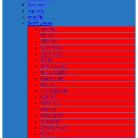
বিশেষ সংবাদ
অনুসন্ধানী
সম্পাদকীয়
ডিএসই লেনদেন
ব্যাংক খাত
বীমা খাত
আর্থিক খাত
প্রকৌশল খাত
ওষুধ ও রসায়ন
বস্ত্র খাত
বিদ্যুৎ ও জ্বালানি
খাদ্য ও আনুষঙ্গিক
মিউচ্যুয়াল ফান্ড
বিবিধ খাত
তথ্য প্রযুক্তি খাত
সিমেন্ট খাত
সিরামিক খাত
চামড়া খাত
সেবা ও আবাসন
প্রকাশনা খাত
টেলিকমিউনিকেশন
পাট খাত