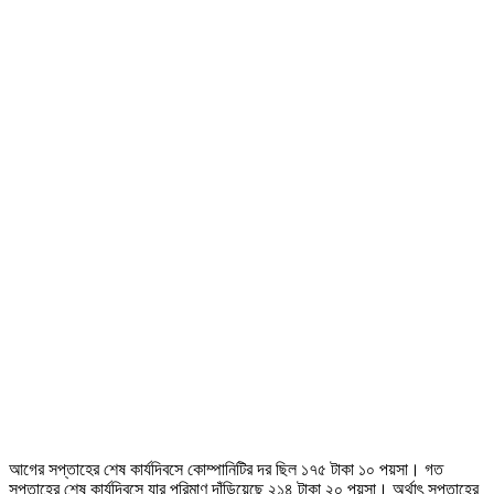
আগের সপ্তাহের শেষ কার্যদিবসে কোম্পানিটির দর ছিল ১৭৫ টাকা ১০ পয়সা। গত
সপ্তাহের শেষ কার্যদিবসে যার পরিমাণ দাঁড়িয়েছে ২১৪ টাকা ২০ পয়সা। অর্থাৎ সপ্তাহের