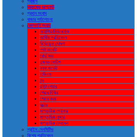
প্রচ্ছদ
আজকের আপডেট
প্রধান সংবাদ
বাজার পর্যালোচনা
কোম্পানি সংবাদ
আইপিও/কিউআইও
আর্থিক প্রতিবেদন
ডিভিডেন্ড ঘোষণা
স্পট মার্কেট
বোর্ড সভা
তদন্ত নোটিশ
ব্লক মার্কেট
এজিএম
বন্ড
রাইট শেয়ার
শেয়ার বিক্রি
শেয়ার ক্রয়
হল্টেড
সাপ্তাহিক গেইনার
সাপ্তাহিক লুজার
সাপ্তাহিক লেনদেন
প্রাইস সেনসিটিভ
বিশেষ প্রতিবেদন