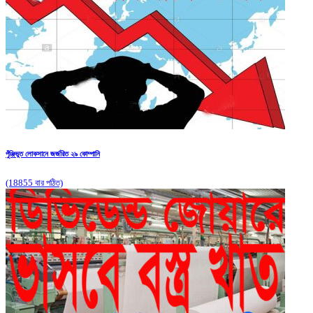
পুঁঞ্জিভুত লোকসানে জর্জরিত ২৯ কোম্পানি
(18855 বার পঠিত)