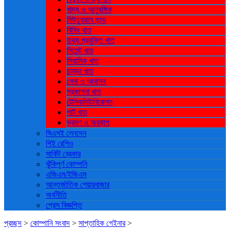
খাদ্য ও আনুষঙ্গিক
মিউচ্যুয়াল ফান্ড
বিবিধ খাত
তথ্য প্রযুক্তি খাত
সিমেন্ট খাত
সিরামিক খাত
চামড়া খাত
সেবা ও আবাসন
প্রকাশনা খাত
টেলিকমিউনিকেশন
পাট খাত
ভ্রমণ ও ‍অবকাশ
সিএসই লেনদেন
পিই রেশিও
সার্কিট ব্রেকার
ঝুঁকিপূর্ণ কোম্পনি
এজিএম/ইজিএম
আন্তর্জাতিক শেয়ারবাজার
অর্থনীতি
প্রেস বিজ্ঞপ্তি
প্রচ্ছদ
>
কোম্পানি সংবাদ
>
সাপ্তাহিক গেইনার
>