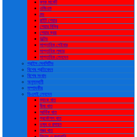
ব্লক মার্কেট
এজিএম
বন্ড
রাইট শেয়ার
শেয়ার বিক্রি
শেয়ার ক্রয়
হল্টেড
সাপ্তাহিক গেইনার
সাপ্তাহিক লুজার
সাপ্তাহিক লেনদেন
প্রাইস সেনসিটিভ
বিশেষ প্রতিবেদন
বিশেষ সংবাদ
অনুসন্ধানী
সম্পাদকীয়
ডিএসই লেনদেন
ব্যাংক খাত
বীমা খাত
আর্থিক খাত
প্রকৌশল খাত
ওষুধ ও রসায়ন
বস্ত্র খাত
বিদ্যুৎ ও জ্বালানি