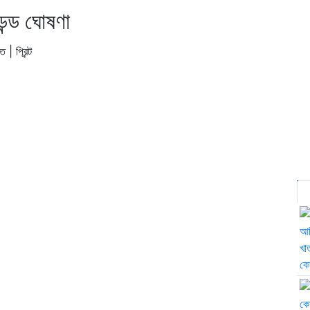
েন্ড ঘোষণা
িত |
প্রিন্ট
সর