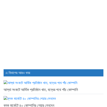
2 days আগে
ইউরোপে সম্প্রসারণ কৌশলে নতুন মাইলফলক,...
2 days আগে
বিক্রি ও পাওনা আদায় কমায়...
2 days আগে
এ বিভাগের আরও খবর
আস্থা সংকটে আর্থিক প্রতিষ্ঠান খাত, বন্ধের পথে পাঁচ কোম্পানি
ব্লক মার্কেটে ৪০ কোম্পানির শেয়ার লেনদেন