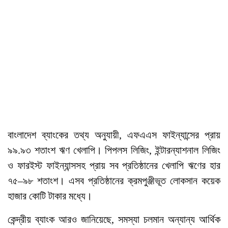
বাংলাদেশ ব্যাংকের তথ্য অনুযায়ী, এফএএস ফাইন্যান্সের প্রায়
৯৯.৯৩ শতাংশ ঋণ খেলাপি। পিপলস লিজিং, ইন্টারন্যাশনাল লিজিং
ও ফারইস্ট ফাইন্যান্সসহ প্রায় সব প্রতিষ্ঠানের খেলাপি ঋণের হার
৭৫–৯৮ শতাংশ। এসব প্রতিষ্ঠানের ক্রমপুঞ্জীভূত লোকসান কয়েক
হাজার কোটি টাকার মধ্যে।
কেন্দ্রীয় ব্যাংক আরও জানিয়েছে, সমস্যা চলমান অন্যান্য আর্থিক