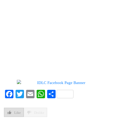
ডিএসইকে ব্যাখ্যা দিল এস আলম কোল্ড
রোল্ড স্টিল
ইউরোপে সম্প্রসারণ কৌশলে নতুন
মাইলফলক, পর্তুগালে রেনাটার প্রথম
চালান
বিক্রি ও পাওনা আদায় কমায় ন্যাশনাল
ফিড মিলসের আর্থিক সূচকে অবনতি
Facebook
Twitter
Email
WhatsApp
Share
Like
Dislike