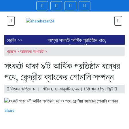
আস্থা সংকটে আর্থিক প্রতিষ্ঠান খাত,
ব্রেকিং >>
বন্ধের পথে পাঁচ কোম্পানি
প্রচ্ছদ
>
আজকের আপডেট
>
ব্লক মার্কেটে ৪০ কোম্পানির শেয়ার
লেনদেন
সংকটে থাকা ৯টি আর্থিক প্রতিষ্ঠান বন্ধের
ডিএসইতে লেনদেনের শীর্ষ ১০
কোম্পানির তালিকা প্রকাশ
পথে, কেন্দ্রীয় ব্যাংকের শোনানি সম্পন্ন
ডিএসইতে দর হ্রাস পাওয়া শীর্ষ ১০
কোম্পানির তালিকা প্রকাশ
ডিএসইতে দর বৃদ্ধি পাওয়া শীর্ষ ১০
নিজস্ব প্রতিবেদক | শনিবার, ২৪ জানুয়ারি ২০২৬ | 138 বার পঠিত |
প্রিন্ট
কোম্পানির তালিকা প্রকাশ
বাজারে অস্থিরতা, মনিটরিং বাড়ানোর
তাগিদ বাজারসংশ্লিষ্টদের
Share
শেয়ার বিক্রির ঘোষণা কর্পোরেট
পরিচালকের
চট্টগ্রামে কারখানা বন্ধের খবরের পর