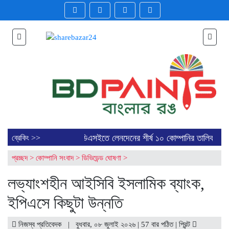
নির শেয়ার লেনদেন
ডিএসইতে লেনদেনের শীর্ষ ১০ কোম্পানির তালিকা প্রকাশ
ব্রেকিং >>
্কেটে ১৮২ কোটি টাকার বেশি লেনদেন
সাপ্তাহিক লেনদেনের শীর্ষ ১০ কোম্পানির
প্রচ্ছদ
>
কোম্পানি সংবাদ
>
ডিভিডেন্ড ঘোষণা
>
তন অব্যাহত শেয়ারবাজারে
সূচক কমলেও লেনদেন ও বাজার মূলধনে উত্থান
লভ্যাংশহীন আইসিবি ইসলামিক ব্যাংক,
ইপিএসে কিছুটা উন্নতি
নিজস্ব প্রতিবেদক | বুধবার, ০৮ জুলাই ২০২৬ | 57 বার পঠিত |
প্রিন্ট