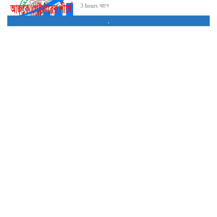
3 hours আগে
.
অস্বাভাবিক শেয়ার দর বৃদ্ধিতে ৩...
3 hours আগে
ইসলামী ইন্স্যুরেন্সের অর্ধবার্ষিকে শেয়ারপ্রতি আয়...
3 hours আগে
মনিটরিং নিয়ে প্রশ্ন, পতন অব্যাহত...
4 hours আগে
সূচক কমলেও লেনদেন ও বাজার...
1 day আগে
বিদায়ী সপ্তাহে ব্লক মার্কেটে ১৮২...