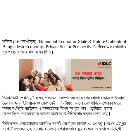
শনিবার (২৮ সেপ্টেম্বর) ‘Bi-annual Economic State & Future Outlook of
Bangladesh Economy- Private Sector Perspective’- শীর্ষক এক সেমিনারে
মূল প্রবন্ধে এসব কথা বলেন তিনি।
ডিসিসিআই প্রেসিডেন্ট বলেন, প্রথমত, কোম্পানিগুলোকে শেয়ারবাজারে আনতে উৎসাহ
দেওয়ার জন্য ইতিবাচক পদক্ষেপ নেই। দ্বিতীয়ত, ভালো কোম্পানিকে শেয়ারবাজারে
আনার সংশ্লিষ্ট প্রতিষ্ঠান ও কর্মকর্তাদের বিশেষ আগ্রহ নেই। তৃতীয়ত, ভালো
কোম্পানিকে শেয়ারবাজারে আনতে আইনের বা নীতিমালায় বাধ্যবাধকতা নেই।
তিনি বলেন, শেয়ারবাজারে আইপিও মার্কেট থেকে বন্ড মার্কেট ২০ গুণ বড়। অথচ এই বন্ড
মার্কেটে লেনদেন হচ্ছ নামকাওয়াস্তে। শেয়ারবাজারে বন্ডের লেনদেন বাড়াতে নানামূখী