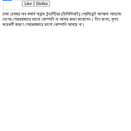
Like
Dislike
Share
ঢাকা চেম্বার অব কমার্স অ্যান্ড ইন্ডাস্ট্রির (ডিসিসিআই) প্রেসিডেন্ট আশরাফ আহমেদ
দেশের শেয়ারবাজারে ভালো কোম্পানি না আসার কারণ জানালেন। তিন বলেন, মূলত
কয়েকটি কারণে শেয়ারবাজারে ভালো কোম্পানি আসছে না।