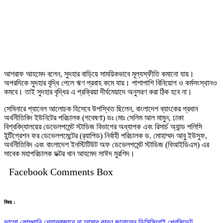
আশরাফ আহমেদ বলেন, সুদহার বাড়িয়ে সাময়িকভাবে মূল্যস্ফীতি কমানো যায়।
অপরদিকে সুদহার বৃদ্ধি পেলে ঋণ প্রবাহ কমে যায়। পাশাপাশি বিনিয়োগ ও কর্মসংস্থানও
কমবে। তাই সুদহার বৃদ্ধির এ প্রক্রিয়া দীর্ঘমেয়াদে অনুসরণ করা ঠিক হবে না।
সেমিনারে প্যানেল আলোচক হিসেবে উপস্থিত ছিলেন, বাংলাদেশ ব্যাংকের প্রধান
অর্থনীতিবিদ ইউনিটের পরিচালক (গবেষণা) ডঃ মোঃ সেলিম আল মামুন, ঢাকা
বিশ্ববিদ্যালয়ের ডেভেলপমেন্ট স্টাডিজ বিভাগের অধ্যাপক এবং রিসার্চ অ্যান্ড পলিসি
ইন্টিগ্রেশন ফর ডেভেলপমেন্টের (র‌্যাপিড) নির্বাহী পরিচালক ড. মোহাম্মদ আবু ইউসুফ,
অর্থনীতিবিদ এবং বাংলাদেশ ইনস্টিটিউট অফ ডেভেলপমেন্ট স্টাডিজ (বিআইডিএস) এর
সাবেক মহাপরিচালক ডক্টর খান আহমেদ সাঈদ মুরশিদ।
Facebook Comments Box
বিষয় :
ভালো কোম্পানি শেয়ারবাজারে না আসার কারণ জানালেন ডিসিসিআই প্রেসিডেন্ট