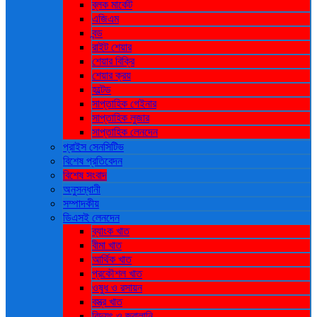
ব্লক মার্কেট
এজিএম
বন্ড
রাইট শেয়ার
শেয়ার বিক্রি
শেয়ার ক্রয়
হল্টেড
সাপ্তাহিক গেইনার
সাপ্তাহিক লুজার
সাপ্তাহিক লেনদেন
প্রাইস সেনসিটিভ
বিশেষ প্রতিবেদন
বিশেষ সংবাদ
অনুসন্ধানী
সম্পাদকীয়
ডিএসই লেনদেন
ব্যাংক খাত
বীমা খাত
আর্থিক খাত
প্রকৌশল খাত
ওষুধ ও রসায়ন
বস্ত্র খাত
বিদ্যুৎ ও জ্বালানি