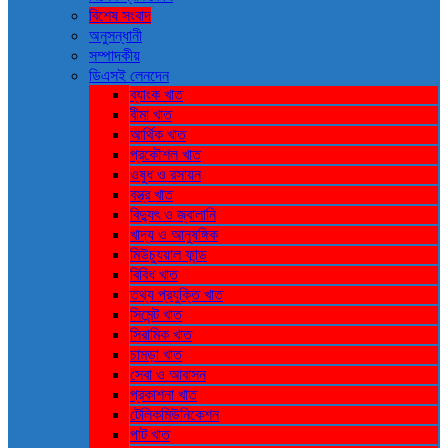
বিশেষ সংবাদ
অনুসন্ধানী
সম্পাদকীয়
ডিএসই লেনদেন
ব্যাংক খাত
বীমা খাত
আর্থিক খাত
প্রকৌশল খাত
ওষুধ ও রসায়ন
বস্ত্র খাত
বিদ্যুৎ ও জ্বালানি
খাদ্য ও আনুষঙ্গিক
মিউচ্যুয়াল ফান্ড
বিবিধ খাত
তথ্য প্রযুক্তি খাত
সিমেন্ট খাত
সিরামিক খাত
চামড়া খাত
সেবা ও আবাসন
প্রকাশনা খাত
টেলিকমিউনিকেশন
পাট খাত