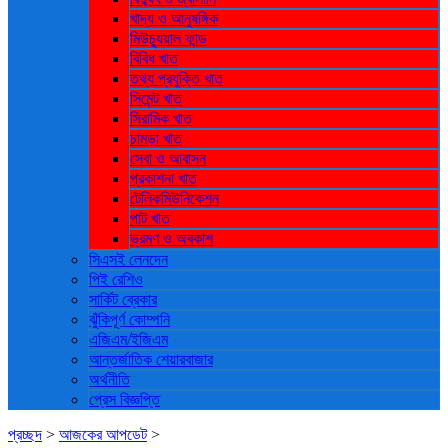
খাদ্য ও আনুষঙ্গিক
মিউচ্যুয়াল ফান্ড
বিবিধ খাত
তথ্য প্রযুক্তি খাত
সিমেন্ট খাত
সিরামিক খাত
চামড়া খাত
সেবা ও আবাসন
প্রকাশনা খাত
টেলিকমিউনিকেশন
পাট খাত
ভ্রমণ ও ‍অবকাশ
সিএসই লেনদেন
পিই রেশিও
সার্কিট ব্রেকার
ঝুঁকিপূর্ণ কোম্পনি
এজিএম/ইজিএম
আন্তর্জাতিক শেয়ারবাজার
অর্থনীতি
প্রেস বিজ্ঞপ্তি
প্রচ্ছদ
>
আজকের আপডেট
>