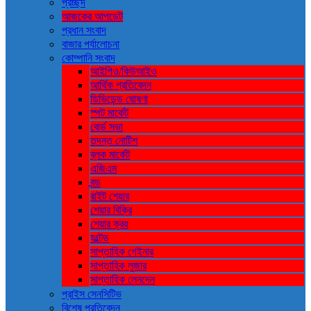
প্রচ্ছদ
আজকের আপডেট
প্রধান সংবাদ
বাজার পর্যালোচনা
কোম্পানি সংবাদ
আইপিও/কিউআইও
আর্থিক প্রতিবেদন
ডিভিডেন্ড ঘোষণা
স্পট মার্কেট
বোর্ড সভা
তদন্ত নোটিশ
ব্লক মার্কেট
এজিএম
বন্ড
রাইট শেয়ার
শেয়ার বিক্রি
শেয়ার ক্রয়
হল্টেড
সাপ্তাহিক গেইনার
সাপ্তাহিক লুজার
সাপ্তাহিক লেনদেন
প্রাইস সেনসিটিভ
বিশেষ প্রতিবেদন