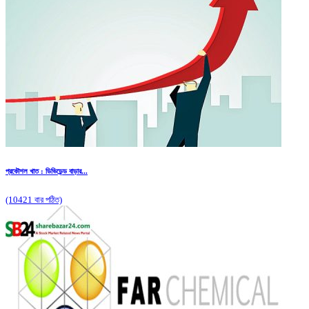
প্রকৌশল খাত : ডিভিডেন্ড বাড়ার...
(10421 বার পঠিত)