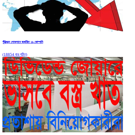
পুঁঞ্জিভুত লোকসানে জর্জরিত ২৯ কোম্পানি
(18854 বার পঠিত)