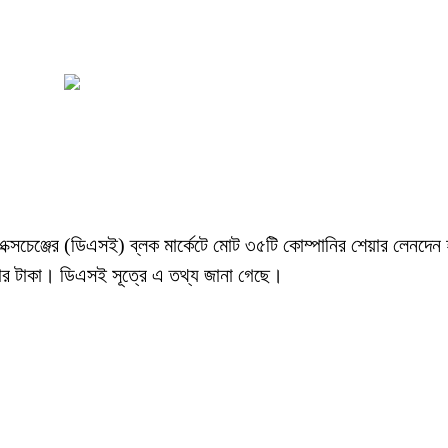
টক এক্সচেঞ্জের (ডিএসই) ব্লক মার্কেটে মোট ৩৫টি কোম্পানির শেয়ার লেন
জার টাকা। ডিএসই সূত্রে এ তথ্য জানা গেছে।