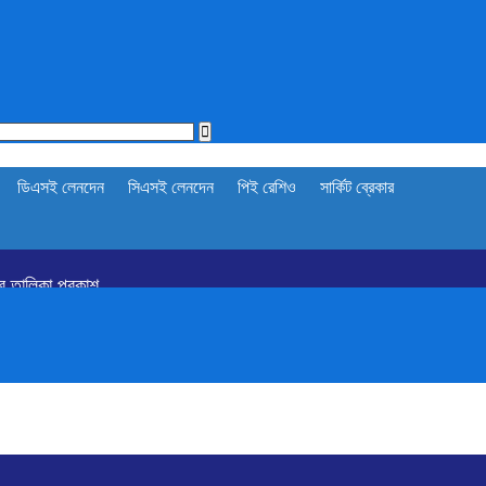
ডিএসই লেনদেন
সিএসই লেনদেন
পিই রেশিও
সার্কিট ব্রেকার
র তালিকা প্রকাশ
রিং বাড়ানোর তাগিদ বাজারসংশ্লিষ্টদের