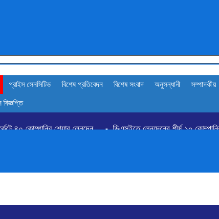
প্রাইস সেনসিটিভ
বিশেষ প্রতিবেদন
বিশেষ সংবাদ
অনুসন্ধানী
সম্পাদকীয়
 বিজ্ঞপ্তি
র্কেটে ৪০ কোম্পানির শেয়ার লেনদেন
ডিএসইতে লেনদেনের শীর্ষ ১০ কোম্পানি
র বৃদ্ধি পাওয়া শীর্ষ ১০ কোম্পানির তালিকা প্রকাশ
বাজারে অস্থিরতা, মনিট
বরের পর ডিএসইকে ব্যাখ্যা দিল এস আলম কোল্ড রোল্ড স্টিল
বিক্রি ও পাওনা আদায় কমায় ন্যাশনাল ফিড মিলসের আর্থিক সূচকে অবনতি