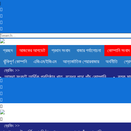
|
প্রচ্ছদ
আজকের আপডেট
প্রধান সংবাদ
বাজার পর্যালোচনা
কোম্পানি সংবাদ
ঝুঁকিপূর্ণ কোম্পনি
এজিএম/ইজিএম
আন্তর্জাতিক শেয়ারবাজার
অর্থনীতি
প্রেস
ব্রেকিং >>
আস্থা সংকটে আর্থিক প্রতিষ্ঠান খাত, বন্ধের পথে পাঁচ কোম্পানি
ব্লক মা
ডিএসইতে দর হ্রাস পাওয়া শীর্ষ ১০ কোম্পানির তালিকা প্রকাশ
ডিএসইতে দ
শেয়ার বিক্রির ঘোষণা কর্পোরেট পরিচালকের
চট্টগ্রামে কারখানা বন্ধের খ
ইউরোপে সম্প্রসারণ কৌশলে নতুন মাইলফলক, পর্তুগালে রেনাটার প্রথম চালান
ব্রেকিং >>