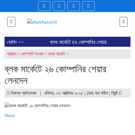
ব্লক মার্কেটে ৪৪ কোম্পানির শেয়ার
ব্রেকিং >>
লেনদেন
প্রচ্ছদ
>
কোম্পানি সংবাদ
>
ব্লক মার্কেট
>
ডিএসইতে লেনদেনের শীর্ষ ১০
কোম্পানির তালিকা প্রকাশ
ব্লক মার্কেটে ২৬ কোম্পানির শেয়ার
ডিএসইতে দর হ্রাস পাওয়া শীর্ষ ১০
কোম্পানির তালিকা প্রকাশ
লেনদেন
ডিএসইতে দর বৃদ্ধি পাওয়া শীর্ষ ১০
কোম্পানির তালিকা প্রকাশ
পুঁজিবাজারে স্থিতিশীলতা বজায় থাকলেও
নিজস্ব প্রতিবেদক | রবিবার, ০৫ অক্টোবর ২০২৫ | 206 বার পঠিত |
প্রিন্ট
কমেছে লেনদেন
লেনদেন ও সূচক কমলেও আতঙ্ক নয়,
সতর্কতার বার্তা
Share
ডিএসইর চাকরিচ্যুতদের মানববন্ধন,
পুনর্বহাল ও নিরপেক্ষ তদন্তের দাবি
সিদ্ধান্ত গ্রহণে গতি আনতে নতুন