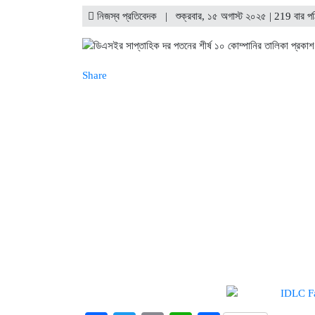
ইউরোপে সম্প্রসারণ কৌশলে নতুন মাই
নিজস্ব প্রতিবেদক | শুক্রবার, ১৫ অগাস্ট ২০২৫ | 219 বার প
Share