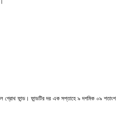
ে।
গ্রোথ ফান্ড। ফান্ডটির দর এক সপ্তাহে ৯ দশমিক ০৯ শতাংশ