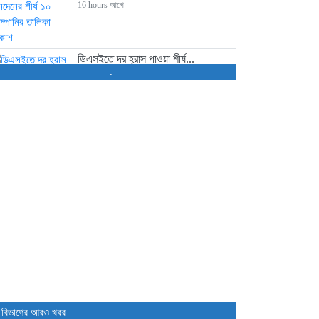
16 hours আগে
ডিএসইতে দর হ্রাস পাওয়া শীর্ষ...
.
16 hours আগে
ডিএসইতে দর বৃদ্ধি পাওয়া শীর্ষ...
16 hours আগে
বাজারে অস্থিরতা, মনিটরিং বাড়ানোর
তাগিদ...
18 hours আগে
শেয়ার বিক্রির ঘোষণা কর্পোরেট পরিচালকের
21 hours আগে
 বিভাগের আরও খবর