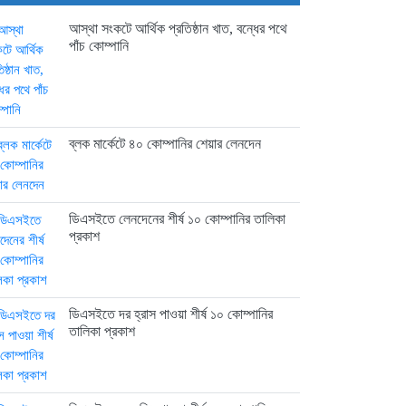
চট্টগ্রামে কারখানা বন্ধের খবরের পর...
21 hours আগে
আস্থা সংকটে আর্থিক প্রতিষ্ঠান খাত, বন্ধের পথে
পাঁচ কোম্পানি
ইউরোপে সম্প্রসারণ কৌশলে নতুন
মাইলফলক,...
ব্লক মার্কেটে ৪০ কোম্পানির শেয়ার লেনদেন
21 hours আগে
বিক্রি ও পাওনা আদায় কমায়...
ডিএসইতে লেনদেনের শীর্ষ ১০ কোম্পানির তালিকা
প্রকাশ
22 hours আগে
ডিএসইতে দর হ্রাস পাওয়া শীর্ষ ১০ কোম্পানির
তালিকা প্রকাশ