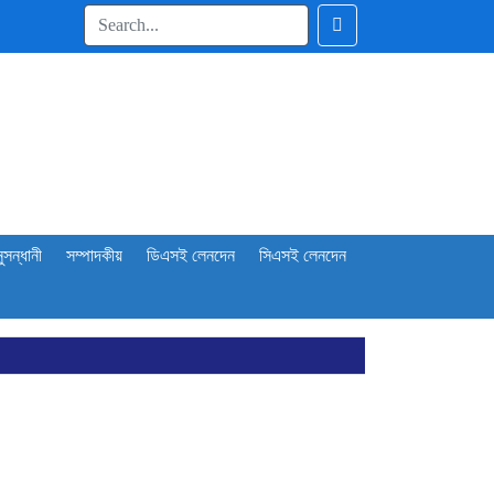
ুসন্ধানী
সম্পাদকীয়
ডিএসই লেনদেন
সিএসই লেনদেন
প্রকাশ
শ্লিষ্টদের
োল্ড রোল্ড স্টিল