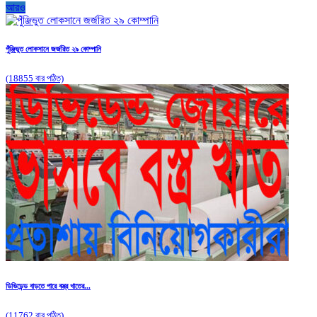
আরও
পুঁঞ্জিভুত লোকসানে জর্জরিত ২৯ কোম্পানি
(18855 বার পঠিত)
ডিভিডেন্ড বাড়তে পারে বস্ত্র খাতের...
(11762 বার পঠিত)