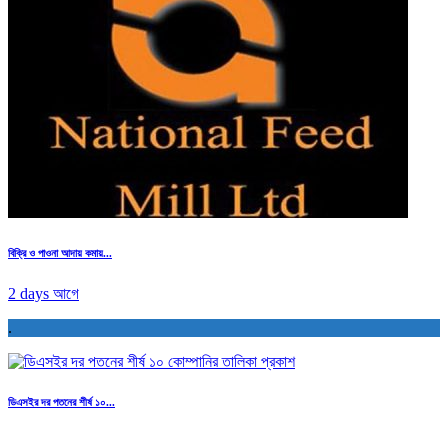
বিক্রি ও পাওনা আদায় কমায়...
2 days আগে
.
ডিএসইর দর পতনের শীর্ষ ১০...