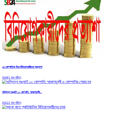
২৬ কোম্পানিকে ঘিরে বিনিয়োগকারীদের প্রত্যাশা
(6481 বার পঠিত)
অস্তিত্ব সঙ্কটে ১০ কোম্পানি: আকাশচুম্বী...
(6422 বার পঠিত)