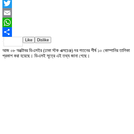
Facebook
Twitter
Email
WhatsApp
Like
Dislike
Share
আজ ০৮ অক্টোবর ডিএসইর (ঢাকা স্টক এক্সচেঞ্জ) দর পতনের শীর্ষ ১০ কোম্পানির তালিকা
প্রকাশ করা হয়েছে। ডিএসই সূত্রে এই তথ্য জানা গেছে।