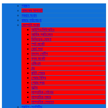
প্রচ্ছদ
আজকের আপডেট
প্রধান সংবাদ
বাজার পর্যালোচনা
কোম্পানি সংবাদ
আইপিও/কিউআইও
আর্থিক প্রতিবেদন
ডিভিডেন্ড ঘোষণা
স্পট মার্কেট
বোর্ড সভা
তদন্ত নোটিশ
ব্লক মার্কেট
এজিএম
বন্ড
রাইট শেয়ার
শেয়ার বিক্রি
শেয়ার ক্রয়
হল্টেড
সাপ্তাহিক গেইনার
সাপ্তাহিক লুজার
সাপ্তাহিক লেনদেন
প্রাইস সেনসিটিভ