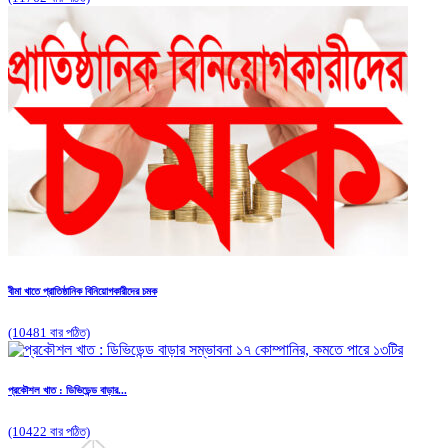
বীমা খাতে প্রাতিষ্ঠানিক বিনিয়োগকারীদের চমক
(10481 বার পঠিত)
প্রকৌশল খাত : ডিভিডেন্ড বাড়ার...
(10422 বার পঠিত)