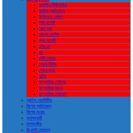
আইপিও/কিউআইও
আর্থিক প্রতিবেদন
ডিভিডেন্ড ঘোষণা
স্পট মার্কেট
বোর্ড সভা
তদন্ত নোটিশ
ব্লক মার্কেট
এজিএম
বন্ড
রাইট শেয়ার
শেয়ার বিক্রি
শেয়ার ক্রয়
হল্টেড
সাপ্তাহিক গেইনার
সাপ্তাহিক লুজার
সাপ্তাহিক লেনদেন
প্রাইস সেনসিটিভ
বিশেষ প্রতিবেদন
বিশেষ সংবাদ
অনুসন্ধানী
সম্পাদকীয়
ডিএসই লেনদেন