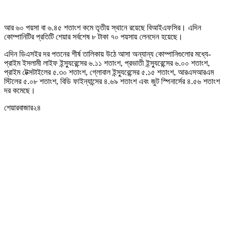
আর ৬০ পয়সা বা ৬.৪৫ শতাংশ কমে তৃতীয় স্থানে রয়েছে বিআইএফসির। এদিন
কোম্পানিটির প্রতিটি শেয়ার সর্বশেষ ৮ টাকা ৭০ পয়সায় লেনদেন হয়েছে।
এদিন ডিএসইর দর পতনের শীর্ষ তালিকায় উঠে আসা অন্যান্য কোম্পানিগুলোর মধ্যে-
প্রাইম ইসলামী লাইফ ইন্স্যুরেন্সের ৬.১১ শতাংশ, প্রভাতী ইন্স্যুরেন্সের ৬.০০ শতাংশ,
প্রাইম টেক্সটাইলের ৫.৩০ শতাংশ, গ্লোবাল ইন্স্যুরেন্সের ৫.১৫ শতাংশ, আরএসআরএম
স্টিলের ৫.০৮ শতাংশ, বিডি ফাইন্যান্সের ৪.৬৯ শতাংশ এবং জুট স্পিনার্সের ৪.৫৬ শতাংশ
দর কমেছে।
শেয়ারবাজার২৪