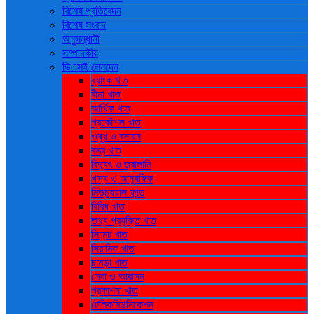
বিশেষ প্রতিবেদন
বিশেষ সংবাদ
অনুসন্ধানী
সম্পাদকীয়
ডিএসই লেনদেন
ব্যাংক খাত
বীমা খাত
আর্থিক খাত
প্রকৌশল খাত
ওষুধ ও রসায়ন
বস্ত্র খাত
বিদ্যুৎ ও জ্বালানি
খাদ্য ও আনুষঙ্গিক
মিউচ্যুয়াল ফান্ড
বিবিধ খাত
তথ্য প্রযুক্তি খাত
সিমেন্ট খাত
সিরামিক খাত
চামড়া খাত
সেবা ও আবাসন
প্রকাশনা খাত
টেলিকমিউনিকেশন