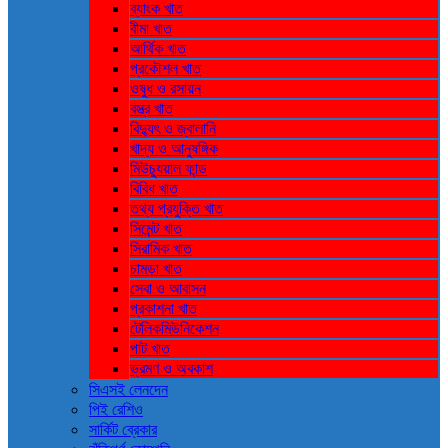
ব্যাংক খাত
বীমা খাত
আর্থিক খাত
প্রকৌশল খাত
ওষুধ ও রসায়ন
বস্ত্র খাত
বিদ্যুৎ ও জ্বালানি
খাদ্য ও আনুষঙ্গিক
মিউচ্যুয়াল ফান্ড
বিবিধ খাত
তথ্য প্রযুক্তি খাত
সিমেন্ট খাত
সিরামিক খাত
চামড়া খাত
সেবা ও আবাসন
প্রকাশনা খাত
টেলিকমিউনিকেশন
পাট খাত
ভ্রমণ ও ‍অবকাশ
সিএসই লেনদেন
পিই রেশিও
সার্কিট ব্রেকার