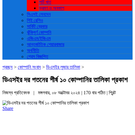
পাট খাত
ভ্রমণ ও ‍অবকাশ
সিএসই লেনদেন
পিই রেশিও
সার্কিট ব্রেকার
ঝুঁকিপূর্ণ কোম্পনি
এজিএম/ইজিএম
আন্তর্জাতিক শেয়ারবাজার
অর্থনীতি
প্রেস বিজ্ঞপ্তি
প্রচ্ছদ
>
কোম্পানি সংবাদ
>
ডিএসইর লুজার তালিকা
>
ডিএসইর দর পতনের শীর্ষ ১০ কোম্পানির তালিকা প্রকাশ
নিজস্ব প্রতিবেদক | মঙ্গলবার, ০৮ অক্টোবর ২০২৪ | 170 বার পঠিত |
প্রিন্ট
Share