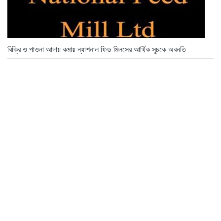
বিক্রি ও পাওনা আদায় কমায় ন্যাশনাল ফিড মিলসের আর্থিক সূচকে অবনতি