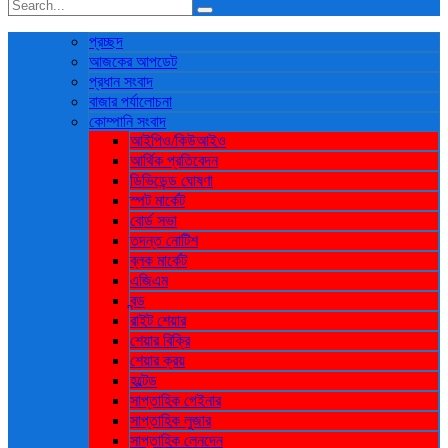
প্রচ্ছদ
আজকের আপডেট
প্রধান সংবাদ
বাজার পর্যালোচনা
কোম্পানি সংবাদ
আইপিও/কিউআইও
আর্থিক প্রতিবেদন
ডিভিডেন্ড ঘোষণা
স্পট মার্কেট
বোর্ড সভা
তদন্ত নোটিশ
ব্লক মার্কেট
এজিএম
বন্ড
রাইট শেয়ার
শেয়ার বিক্রি
শেয়ার ক্রয়
হল্টেড
সাপ্তাহিক গেইনার
সাপ্তাহিক লুজার
সাপ্তাহিক লেনদেন