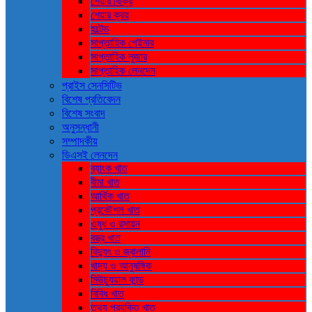
শেয়ার বিক্রি
শেয়ার ক্রয়
হল্টেড
সাপ্তাহিক গেইনার
সাপ্তাহিক লুজার
সাপ্তাহিক লেনদেন
প্রাইস সেনসিটিভ
বিশেষ প্রতিবেদন
বিশেষ সংবাদ
অনুসন্ধানী
সম্পাদকীয়
ডিএসই লেনদেন
ব্যাংক খাত
বীমা খাত
আর্থিক খাত
প্রকৌশল খাত
ওষুধ ও রসায়ন
বস্ত্র খাত
বিদ্যুৎ ও জ্বালানি
খাদ্য ও আনুষঙ্গিক
মিউচ্যুয়াল ফান্ড
বিবিধ খাত
তথ্য প্রযুক্তি খাত