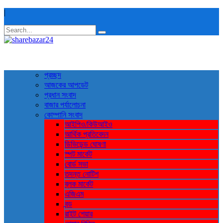
|
প্রচ্ছদ
আজকের আপডেট
প্রধান সংবাদ
বাজার পর্যালোচনা
কোম্পানি সংবাদ
আইপিও/কিউআইও
আর্থিক প্রতিবেদন
ডিভিডেন্ড ঘোষণা
স্পট মার্কেট
বোর্ড সভা
তদন্ত নোটিশ
ব্লক মার্কেট
এজিএম
বন্ড
রাইট শেয়ার