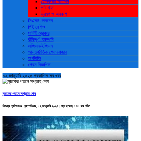
টেলিকমিউনিকেশন
পাট খাত
ভ্রমণ ও ‍অবকাশ
সিএসই লেনদেন
পিই রেশিও
সার্কিট ব্রেকার
ঝুঁকিপূর্ণ কোম্পনি
এজিএম/ইজিএম
আন্তর্জাতিক শেয়ারবাজার
অর্থনীতি
প্রেস বিজ্ঞপ্তি
০২ জানুয়ারি ২০২৫ প্রকাশিত সব খবর
সূচকের পতনে সপ্তাহ শেষ
নিজস্ব প্রতিবেদক | বৃহস্পতিবার, ০২ জানুয়ারি ২০২৫ | পড়া হয়েছে 180 বার পঠিত