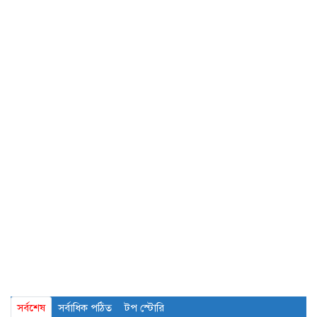
সর্বশেষ
সর্বাধিক পঠিত
টপ স্টোরি