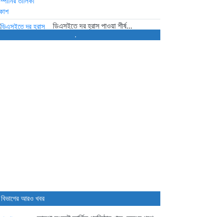
ডিএসইতে দর হ্রাস পাওয়া শীর্ষ...
.
47 minutes আগে
ডিএসইতে দর বৃদ্ধি পাওয়া শীর্ষ...
1 hour আগে
বাজারে অস্থিরতা, মনিটরিং বাড়ানোর
তাগিদ...
2 hours আগে
শেয়ার বিক্রির ঘোষণা কর্পোরেট পরিচালকের
6 hours আগে
 বিভাগের আরও খবর
চট্টগ্রামে কারখানা বন্ধের খবরের পর...
6 hours আগে