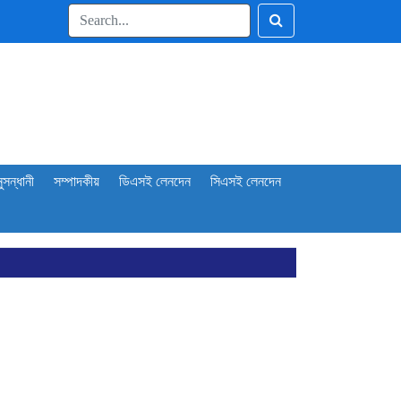
ুসন্ধানী
সম্পাদকীয়
ডিএসই লেনদেন
সিএসই লেনদেন
প্রকাশ
শ্লিষ্টদের
োল্ড রোল্ড স্টিল
াশনাল ফিড মিলসের আর্থিক সূচকে অবনতি