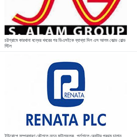
চট্টগ্রামে কারখানা বন্ধের খবরের পর ডিএসইকে ব্যাখ্যা দিল এস আলম কোল্ড রোল্ড
স্টিল
ইউরোপে সম্প্রসারণ কৌশলে নতুন মাইলফলক, পর্তুগালে রেনাটার প্রথম চালান