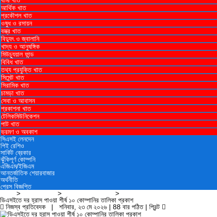
বীমা খাত
আর্থিক খাত
প্রকৌশল খাত
ওষুধ ও রসায়ন
বস্ত্র খাত
বিদ্যুৎ ও জ্বালানি
খাদ্য ও আনুষঙ্গিক
মিউচ্যুয়াল ফান্ড
বিবিধ খাত
তথ্য প্রযুক্তি খাত
সিমেন্ট খাত
সিরামিক খাত
চামড়া খাত
সেবা ও আবাসন
প্রকাশনা খাত
টেলিকমিউনিকেশন
পাট খাত
ভ্রমণ ও ‍অবকাশ
সিএসই লেনদেন
পিই রেশিও
সার্কিট ব্রেকার
ঝুঁকিপূর্ণ কোম্পনি
এজিএম/ইজিএম
আন্তর্জাতিক শেয়ারবাজার
অর্থনীতি
প্রেস বিজ্ঞপ্তি
প্রচ্ছদ
>
কোম্পানি সংবাদ
>
ডিএসইর লুজার তালিকা
>
ডিএসইতে দর হ্রাস পাওয়া শীর্ষ ১০ কোম্পানির তালিকা প্রকাশ
নিজস্ব প্রতিবেদক | শনিবার, ২৩ মে ২০২৬ | 88 বার পঠিত |
প্রিন্ট