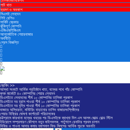
টেলিকমিউনিকেশন
পাট খাত
ভ্রমণ ও ‍অবকাশ
সিএসই লেনদেন
পিই রেশিও
সার্কিট ব্রেকার
ঝুঁকিপূর্ণ কোম্পনি
এজিএম/ইজিএম
আন্তর্জাতিক শেয়ারবাজার
অর্থনীতি
প্রেস বিজ্ঞপ্তি
ব্রেকিং >>
আস্থা সংকটে আর্থিক প্রতিষ্ঠান খাত, বন্ধের পথে পাঁচ কোম্পানি
ব্লক মার্কেটে ৪০ কোম্পানির শেয়ার লেনদেন
ডিএসইতে লেনদেনের শীর্ষ ১০ কোম্পানির তালিকা প্রকাশ
ডিএসইতে দর হ্রাস পাওয়া শীর্ষ ১০ কোম্পানির তালিকা প্রকাশ
ডিএসইতে দর বৃদ্ধি পাওয়া শীর্ষ ১০ কোম্পানির তালিকা প্রকাশ
বাজারে অস্থিরতা, মনিটরিং বাড়ানোর তাগিদ বাজারসংশ্লিষ্টদের
শেয়ার বিক্রির ঘোষণা কর্পোরেট পরিচালকের
চট্টগ্রামে কারখানা বন্ধের খবরের পর ডিএসইকে ব্যাখ্যা দিল এস আলম কোল্ড রোল্ড স্টিল
ইউরোপে সম্প্রসারণ কৌশলে নতুন মাইলফলক, পর্তুগালে রেনাটার প্রথম চালান
বিক্রি ও পাওনা আদায় কমায় ন্যাশনাল ফিড মিলসের আর্থিক সূচকে অবনতি