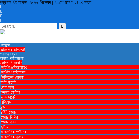
শুক্রবার
৭ই আগস্ট, ২০২৬ খ্রিস্টাব্দ
|
২৩শে শ্রাবণ, ১৪৩৩ বঙ্গাব্দ
প্রচ্ছদ
আজকের আপডেট
প্রধান সংবাদ
বাজার পর্যালোচনা
কোম্পানি সংবাদ
আইপিও/কিউআইও
আর্থিক প্রতিবেদন
ডিভিডেন্ড ঘোষণা
স্পট মার্কেট
বোর্ড সভা
তদন্ত নোটিশ
ব্লক মার্কেট
এজিএম
বন্ড
রাইট শেয়ার
শেয়ার বিক্রি
শেয়ার ক্রয়
হল্টেড
সাপ্তাহিক গেইনার
সাপ্তাহিক লুজার