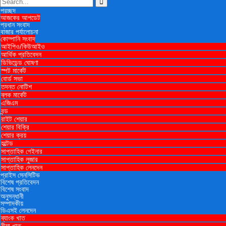
প্রচ্ছদ
আজকের আপডেট
প্রধান সংবাদ
বাজার পর্যালোচনা
কোম্পানি সংবাদ
আইপিও/কিউআইও
আর্থিক প্রতিবেদন
ডিভিডেন্ড ঘোষণা
স্পট মার্কেট
বোর্ড সভা
তদন্ত নোটিশ
ব্লক মার্কেট
এজিএম
বন্ড
রাইট শেয়ার
শেয়ার বিক্রি
শেয়ার ক্রয়
হল্টেড
সাপ্তাহিক গেইনার
সাপ্তাহিক লুজার
সাপ্তাহিক লেনদেন
প্রাইস সেনসিটিভ
বিশেষ প্রতিবেদন
বিশেষ সংবাদ
অনুসন্ধানী
সম্পাদকীয়
ডিএসই লেনদেন
ব্যাংক খাত