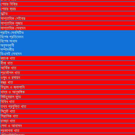
শেয়ার বিক্রি
শেয়ার ক্রয়
হল্টেড
সাপ্তাহিক গেইনার
সাপ্তাহিক লুজার
সাপ্তাহিক লেনদেন
প্রাইস সেনসিটিভ
বিশেষ প্রতিবেদন
বিশেষ সংবাদ
অনুসন্ধানী
সম্পাদকীয়
ডিএসই লেনদেন
ব্যাংক খাত
বীমা খাত
আর্থিক খাত
প্রকৌশল খাত
ওষুধ ও রসায়ন
বস্ত্র খাত
বিদ্যুৎ ও জ্বালানি
খাদ্য ও আনুষঙ্গিক
মিউচ্যুয়াল ফান্ড
বিবিধ খাত
তথ্য প্রযুক্তি খাত
সিমেন্ট খাত
সিরামিক খাত
চামড়া খাত
সেবা ও আবাসন
প্রকাশনা খাত