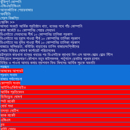
ঝুঁকিপূর্ণ কোম্পনি
এজিএম/ইজিএম
আন্তর্জাতিক শেয়ারবাজার
অর্থনীতি
প্রেস বিজ্ঞপ্তি
ব্রেকিং >>
আস্থা সংকটে আর্থিক প্রতিষ্ঠান খাত, বন্ধের পথে পাঁচ কোম্পানি
ব্লক মার্কেটে ৪০ কোম্পানির শেয়ার লেনদেন
ডিএসইতে লেনদেনের শীর্ষ ১০ কোম্পানির তালিকা প্রকাশ
ডিএসইতে দর হ্রাস পাওয়া শীর্ষ ১০ কোম্পানির তালিকা প্রকাশ
ডিএসইতে দর বৃদ্ধি পাওয়া শীর্ষ ১০ কোম্পানির তালিকা প্রকাশ
বাজারে অস্থিরতা, মনিটরিং বাড়ানোর তাগিদ বাজারসংশ্লিষ্টদের
শেয়ার বিক্রির ঘোষণা কর্পোরেট পরিচালকের
চট্টগ্রামে কারখানা বন্ধের খবরের পর ডিএসইকে ব্যাখ্যা দিল এস আলম কোল্ড রোল্ড স্টিল
ইউরোপে সম্প্রসারণ কৌশলে নতুন মাইলফলক, পর্তুগালে রেনাটার প্রথম চালান
বিক্রি ও পাওনা আদায় কমায় ন্যাশনাল ফিড মিলসের আর্থিক সূচকে অবনতি
প্রচ্ছদ
আজকের আপডেট
প্রধান সংবাদ
বাজার পর্যালোচনা
কোম্পানি সংবাদ
আইপিও/কিউআইও
আর্থিক প্রতিবেদন
ডিভিডেন্ড ঘোষণা
স্পট মার্কেট
বোর্ড সভা
তদন্ত নোটিশ
ব্লক মার্কেট
এজিএম
বন্ড
রাইট শেয়ার