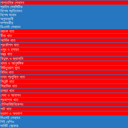
সাপ্তাহিক লেনদেন
প্রাইস সেনসিটিভ
বিশেষ প্রতিবেদন
বিশেষ সংবাদ
অনুসন্ধানী
সম্পাদকীয়
ডিএসই লেনদেন
ব্যাংক খাত
বীমা খাত
আর্থিক খাত
প্রকৌশল খাত
ওষুধ ও রসায়ন
বস্ত্র খাত
বিদ্যুৎ ও জ্বালানি
খাদ্য ও আনুষঙ্গিক
মিউচ্যুয়াল ফান্ড
বিবিধ খাত
তথ্য প্রযুক্তি খাত
সিমেন্ট খাত
সিরামিক খাত
চামড়া খাত
সেবা ও আবাসন
প্রকাশনা খাত
টেলিকমিউনিকেশন
পাট খাত
ভ্রমণ ও ‍অবকাশ
সিএসই লেনদেন
পিই রেশিও
সার্কিট ব্রেকার