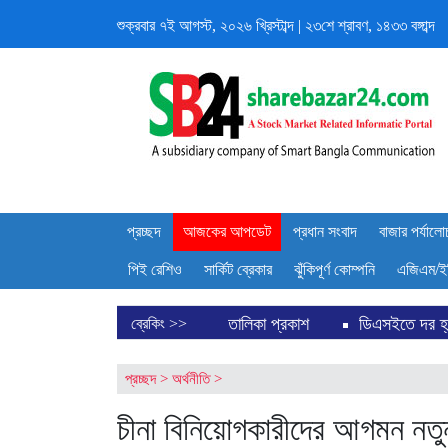
শুক্রবার
৭ই আগস্ট, ২০২৬ খ্রিস্টাব্দ
|
২৩শে শ্রাবণ, ১৪৩৩ বঙ্গাব্দ
প্রচ্ছদ
আজকের আপডেট
প্রধান সংবাদ
বাজার পর্যালো
পিই রেশিও
সার্কিট ব্রেকার
ঝুঁকিপূর্ণ কোম্পনি
এজিএম/ই
 ১০ কোম্পানির তালিকা প্রকাশ
ডিএসইতে দর হ্রাস পাওয়া শীর্ষ ১০ কোম্প
ব্রেকিং >>
প্রচ্ছদ
>
অর্থনীতি
>
চীনা বিনিয়োগকারীদের আগমন নতুন 