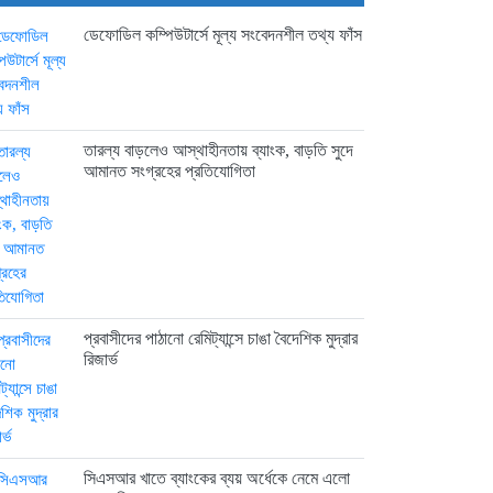
ইউরোপে সম্প্রসারণ কৌশলে নতুন
ডেফোডিল কম্পিউটার্সে মূল্য সংবেদনশীল তথ্য ফাঁস
মাইলফলক,...
22 hours আগে
তারল্য বাড়লেও আস্থাহীনতায় ব্যাংক, বাড়তি সুদে
বিক্রি ও পাওনা আদায় কমায়...
আমানত সংগ্রহের প্রতিযোগিতা
22 hours আগে
প্রবাসীদের পাঠানো রেমিট্যান্সে চাঙা বৈদেশিক মুদ্রার
রিজার্ভ
সিএসআর খাতে ব্যাংকের ব্যয় অর্ধেকে নেমে এলো