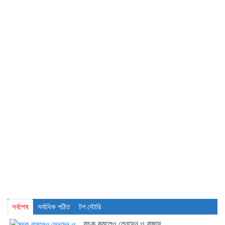
সর্বশেষ
সর্বাধিক পঠিত
টপ স্টোরি
সূচক কমলেও লেনদেন ও বাজার...