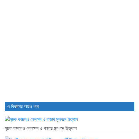
ডিএসইতে লেনদেনের শীর্ষ ১০ কোম্পানির...
2 days আগে
ডিএসইতে দর হ্রাস পাওয়া শীর্ষ...
2 days আগে
ডিএসইতে দর বৃদ্ধি পাওয়া শীর্ষ...
2 days আগে
এ বিভাগের আরও খবর
সূচক কমলেও লেনদেন ও বাজার মূলধনে উত্থান