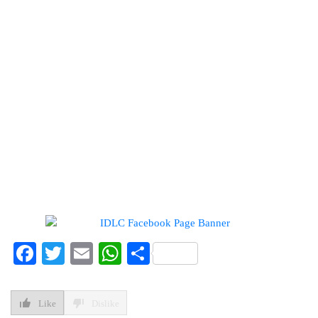
কোম্পানির তালিকা প্রকাশ
ডিএসইতে দর হ্রাস পাওয়া শীর্ষ ১০
কোম্পানির তালিকা প্রকাশ
ডিএসইতে দর বৃদ্ধি পাওয়া শীর্ষ ১০
কোম্পানির তালিকা প্রকাশ
Facebook
Twitter
Email
WhatsApp
Share
Like
Dislike