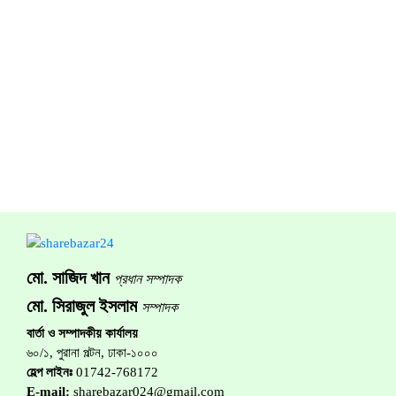
মো. সাজিদ খান
প্রধান সম্পাদক
মো. সিরাজুল ইসলাম
সম্পাদক
বার্তা ও সম্পাদকীয় কার্যালয়
৬০/১, পুরানা পল্টন, ঢাকা-১০০০
হেল্প লাইনঃ
01742-768172
E-mail:
sharebazar024@gmail.com