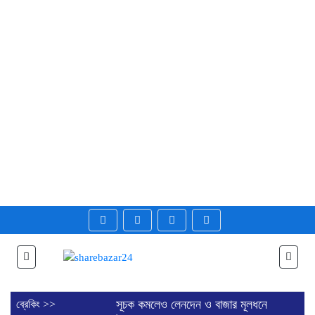
সূচক কমলেও লেনদেন ও বাজার মূলধনে
ব্রেকিং >>