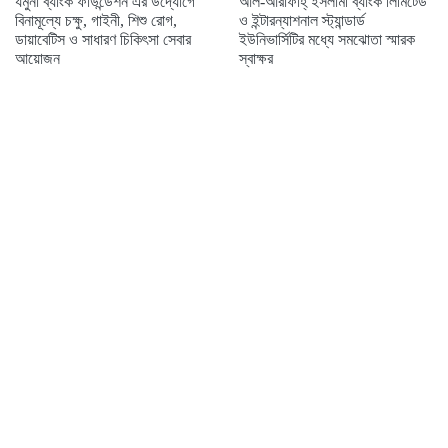
যমুনা ব্যাংক ফাউন্ডেশন এর উদ্যোগে
আল-আরাফাহ্ ইসলামী ব্যাংক লিমিটেড
বিনামূল্যে চক্ষু, গাইনী, শিশু রোগ,
ও ইন্টারন্যাশনাল স্ট্যান্ডার্ড
ডায়াবেটিস ও সাধারণ চিকিৎসা সেবার
ইউনিভার্সিটির মধ্যে সমঝোতা স্মারক
আয়োজন
স্বাক্ষর