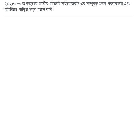
২০২৫-২৬ অর্থবছরের জাতীয় বাজেটে মাইক্রোবাস এর সম্পূরক শুল্ক প্রত্যাহার এবং
হাইব্রিড গাড়ির শুল্ক হ্রাস দাবি