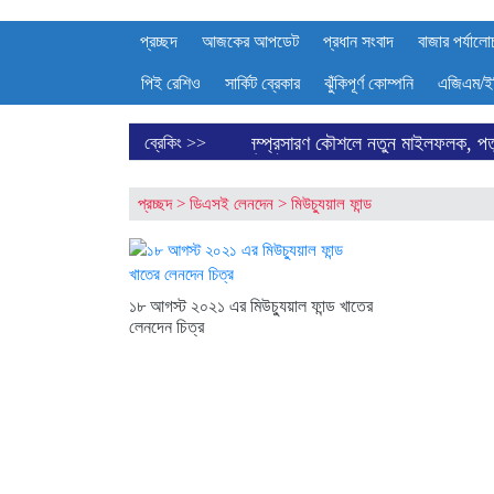
প্রচ্ছদ
আজকের আপডেট
প্রধান সংবাদ
বাজার পর্যালো
পিই রেশিও
সার্কিট ব্রেকার
ঝুঁকিপূর্ণ কোম্পনি
এজিএম/ই
ল
ইউরোপে সম্প্রসারণ কৌশলে নতুন মাইলফলক, পর্তুগালে রেনাটার প্রথম 
ব্রেকিং >>
প্রচ্ছদ
>
ডিএসই লেনদেন
>
মিউচ্যুয়াল ফান্ড
১৮ আগস্ট ২০২১ এর মিউচ্যুয়াল ফান্ড খাতের
লেনদেন চিত্র