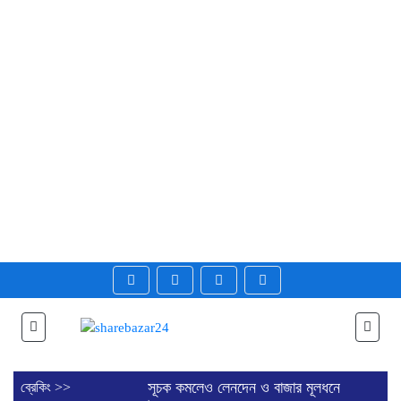
সূচক কমলেও লেনদেন ও বাজার মূলধনে
ব্রেকিং >>