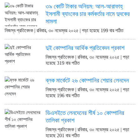
ডিএসইতে লেনদেনের শীর্ষ ১০
৩৯ কোটি টাকার অনিয়ম: আল-আরাফাহ্
কোম্পানির তালিকা প্রকাশ
ইসলামী ব্যাংকের চার কর্মকর্তার নামে দুদকের
ডিএসইতে দর হ্রাস পাওয়া শীর্ষ ১০
মামলা
কোম্পানির তালিকা প্রকাশ
ডিএসইতে দর বৃদ্ধি পাওয়া শীর্ষ ১০
নিজস্ব প্রতিবেদক | রবিবার, ৩০ নভেম্বর ২০২৫ | পড়া হয়েছে 199 বার পঠিত
কোম্পানির তালিকা প্রকাশ
বাজারে অস্থিরতা, মনিটরিং বাড়ানোর
দুই কোম্পানির আর্থিক প্রতিবেদন প্রকাশ
তাগিদ বাজারসংশ্লিষ্টদের
শেয়ার বিক্রির ঘোষণা কর্পোরেট
নিজস্ব প্রতিবেদক | রবিবার, ৩০ নভেম্বর ২০২৫ | পড়া
পরিচালকের
হয়েছে 319 বার পঠিত
চট্টগ্রামে কারখানা বন্ধের খবরের পর
ডিএসইকে ব্যাখ্যা দিল এস আলম কোল্ড
ব্লক মার্কেটে ২৬ কোম্পানির শেয়ার লেনদেন
রোল্ড স্টিল
ইউরোপে সম্প্রসারণ কৌশলে নতুন
নিজস্ব প্রতিবেদক | রবিবার, ৩০ নভেম্বর ২০২৫ | পড়া
মাইলফলক, পর্তুগালে রেনাটার প্রথম
হয়েছে 196 বার পঠিত
চালান
বিক্রি ও পাওনা আদায় কমায় ন্যাশনাল
ডিএসইতে লেনদেনের শীর্ষ ১০ কোম্পানির
ফিড মিলসের আর্থিক সূচকে অবনতি
তালিকা প্রকাশ
নিজস্ব প্রতিবেদক | রবিবার, ৩০ নভেম্বর ২০২৫ | পড়া
হয়েছে 201 বার পঠিত