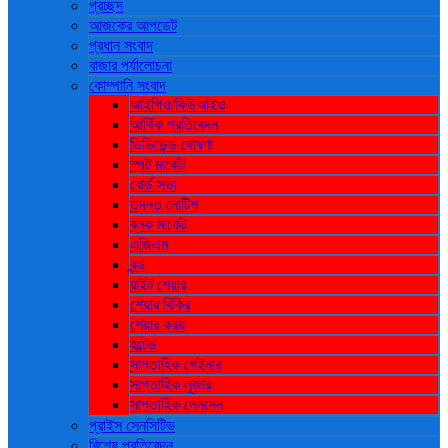
প্রচ্ছদ
আজকের আপডেট
প্রধান সংবাদ
বাজার পর্যালোচনা
কোম্পানি সংবাদ
আইপিও/কিউআইও
আর্থিক প্রতিবেদন
ডিভিডেন্ড ঘোষণা
স্পট মার্কেট
বোর্ড সভা
তদন্ত নোটিশ
ব্লক মার্কেট
এজিএম
বন্ড
রাইট শেয়ার
শেয়ার বিক্রি
শেয়ার ক্রয়
হল্টেড
সাপ্তাহিক গেইনার
সাপ্তাহিক লুজার
সাপ্তাহিক লেনদেন
প্রাইস সেনসিটিভ
বিশেষ প্রতিবেদন