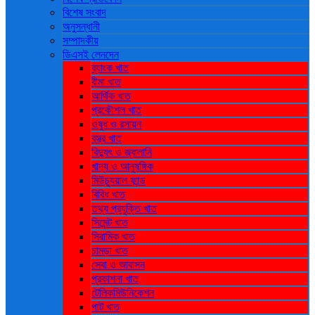
বিশেষ সংবাদ
অনুসন্ধানী
সম্পাদকীয়
ডিএসই লেনদেন
ব্যাংক খাত
বীমা খাত
আর্থিক খাত
প্রকৌশল খাত
ওষুধ ও রসায়ন
বস্ত্র খাত
বিদ্যুৎ ও জ্বালানি
খাদ্য ও আনুষঙ্গিক
মিউচ্যুয়াল ফান্ড
বিবিধ খাত
তথ্য প্রযুক্তি খাত
সিমেন্ট খাত
সিরামিক খাত
চামড়া খাত
সেবা ও আবাসন
প্রকাশনা খাত
টেলিকমিউনিকেশন
পাট খাত