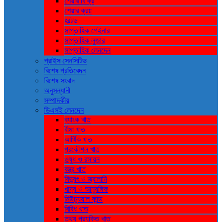
শেয়ার বিক্রি
শেয়ার ক্রয়
হল্টেড
সাপ্তাহিক গেইনার
সাপ্তাহিক লুজার
সাপ্তাহিক লেনদেন
প্রাইস সেনসিটিভ
বিশেষ প্রতিবেদন
বিশেষ সংবাদ
অনুসন্ধানী
সম্পাদকীয়
ডিএসই লেনদেন
ব্যাংক খাত
বীমা খাত
আর্থিক খাত
প্রকৌশল খাত
ওষুধ ও রসায়ন
বস্ত্র খাত
বিদ্যুৎ ও জ্বালানি
খাদ্য ও আনুষঙ্গিক
মিউচ্যুয়াল ফান্ড
বিবিধ খাত
তথ্য প্রযুক্তি খাত