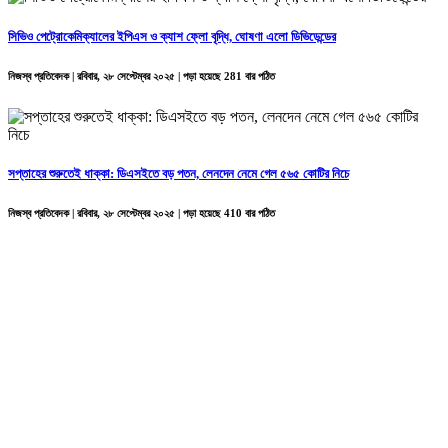
সিভিও পেট্রোকেমিক্যালের ইপিএস ও ক্যাশ ফ্লো বৃদ্ধি, ঘোষণা এলো ডিভিডেন্ডের
নিজস্ব প্রতিবেদক | রবিবার, ২৮ সেপ্টেম্বর ২০২৫ | পড়া হয়েছে 281 বার পঠিত
সপ্তাহের শুরুতেই ধাক্কা: ডিএসইতে বড় পতন, লেনদেন নেমে গেল ৫৬৫ কোটির নিচে
নিজস্ব প্রতিবেদক | রবিবার, ২৮ সেপ্টেম্বর ২০২৫ | পড়া হয়েছে 410 বার পঠিত