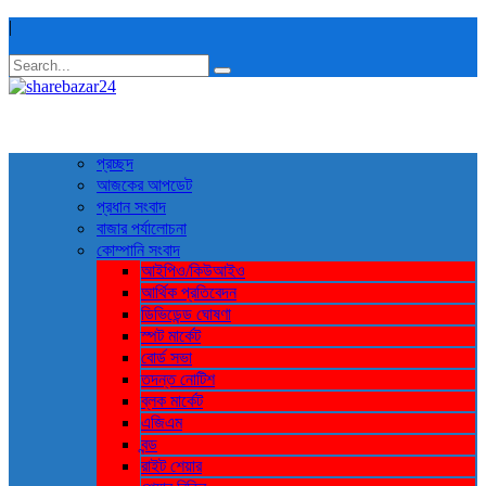
|
প্রচ্ছদ
আজকের আপডেট
প্রধান সংবাদ
বাজার পর্যালোচনা
কোম্পানি সংবাদ
আইপিও/কিউআইও
আর্থিক প্রতিবেদন
ডিভিডেন্ড ঘোষণা
স্পট মার্কেট
বোর্ড সভা
তদন্ত নোটিশ
ব্লক মার্কেট
এজিএম
বন্ড
রাইট শেয়ার