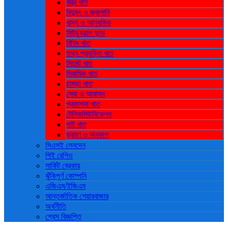
বস্ত্র খাত
বিদ্যুৎ ও জ্বালানি
খাদ্য ও আনুষঙ্গিক
মিউচ্যুয়াল ফান্ড
বিবিধ খাত
তথ্য প্রযুক্তি খাত
সিমেন্ট খাত
সিরামিক খাত
চামড়া খাত
সেবা ও আবাসন
প্রকাশনা খাত
টেলিকমিউনিকেশন
পাট খাত
ভ্রমণ ও ‍অবকাশ
সিএসই লেনদেন
পিই রেশিও
সার্কিট ব্রেকার
ঝুঁকিপূর্ণ কোম্পনি
এজিএম/ইজিএম
আন্তর্জাতিক শেয়ারবাজার
অর্থনীতি
প্রেস বিজ্ঞপ্তি