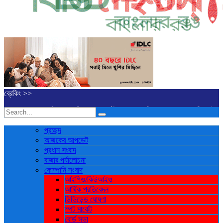
ব্রেকিং >>
ের পথে পাঁচ কোম্পানি
ব্লক মার্কেটে ৪০ কোম্পানির শেয়ার লেনদেন
ডিএসইতে লেনদেনের শী
সইকে ব্যাখ্যা দিল এস আলম কোল্ড রোল্ড স্টিল
ইউরোপে সম্প্রসারণ কৌশলে নতুন মাইলফলক, 
প্রচ্ছদ
আজকের আপডেট
প্রধান সংবাদ
বাজার পর্যালোচনা
কোম্পানি সংবাদ
আইপিও/কিউআইও
আর্থিক প্রতিবেদন
ডিভিডেন্ড ঘোষণা
স্পট মার্কেট
বোর্ড সভা