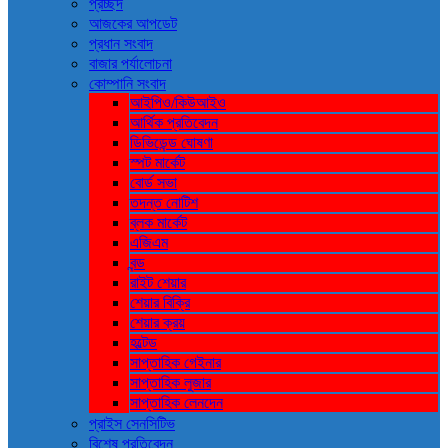
প্রচ্ছদ
আজকের আপডেট
প্রধান সংবাদ
বাজার পর্যালোচনা
কোম্পানি সংবাদ
আইপিও/কিউআইও
আর্থিক প্রতিবেদন
ডিভিডেন্ড ঘোষণা
স্পট মার্কেট
বোর্ড সভা
তদন্ত নোটিশ
ব্লক মার্কেট
এজিএম
বন্ড
রাইট শেয়ার
শেয়ার বিক্রি
শেয়ার ক্রয়
হল্টেড
সাপ্তাহিক গেইনার
সাপ্তাহিক লুজার
সাপ্তাহিক লেনদেন
প্রাইস সেনসিটিভ
বিশেষ প্রতিবেদন