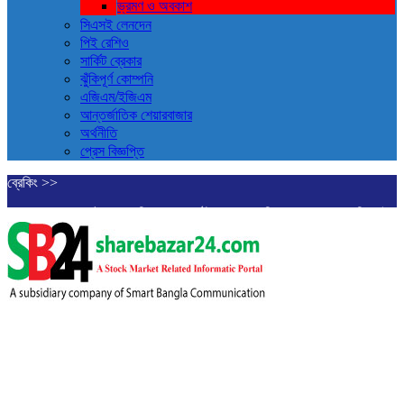
ভ্রমণ ও ‍অবকাশ
সিএসই লেনদেন
পিই রেশিও
সার্কিট ব্রেকার
ঝুঁকিপূর্ণ কোম্পনি
এজিএম/ইজিএম
আন্তর্জাতিক শেয়ারবাজার
অর্থনীতি
প্রেস বিজ্ঞপ্তি
ব্রেকিং >>
ের পথে পাঁচ কোম্পানি
ব্লক মার্কেটে ৪০ কোম্পানির শেয়ার লেনদেন
ডিএসইতে লেনদেনের শী
সইকে ব্যাখ্যা দিল এস আলম কোল্ড রোল্ড স্টিল
ইউরোপে সম্প্রসারণ কৌশলে নতুন মাইলফলক, 