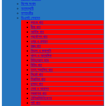
বিশেষ সংবাদ
অনুসন্ধানী
সম্পাদকীয়
ডিএসই লেনদেন
ব্যাংক খাত
বীমা খাত
আর্থিক খাত
প্রকৌশল খাত
ওষুধ ও রসায়ন
বস্ত্র খাত
বিদ্যুৎ ও জ্বালানি
খাদ্য ও আনুষঙ্গিক
মিউচ্যুয়াল ফান্ড
বিবিধ খাত
তথ্য প্রযুক্তি খাত
সিমেন্ট খাত
সিরামিক খাত
চামড়া খাত
সেবা ও আবাসন
প্রকাশনা খাত
টেলিকমিউনিকেশন
পাট খাত