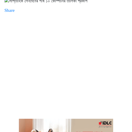
পুঁজিবাজারে স্থিতিশীলতা বজায় থাকলেও
কমেছে লেনদেন
Share
লেনদেন ও সূচক কমলেও আতঙ্ক নয়,
সতর্কতার বার্তা
ডিএসইর চাকরিচ্যুতদের মানববন্ধন,
পুনর্বহাল ও নিরপেক্ষ তদন্তের দাবি
সিদ্ধান্ত গ্রহণে গতি আনতে নতুন
নির্দেশনা, নির্বাহী পরিচালকদের ক্ষমতা
বাড়াল বিএসইসি
চাকরিচ্যুতির ঘটনায় যা বলল ডিএসই