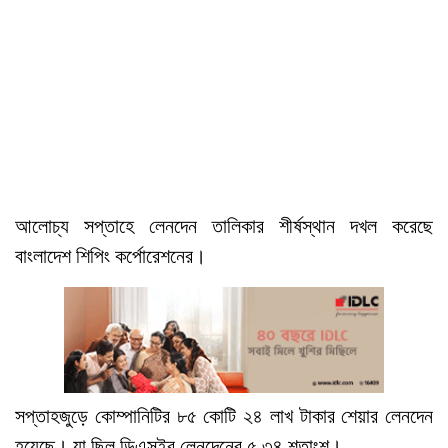
আলোচ্য সপ্তাহে লেনদেন তালিকার শীর্ষস্থান দখল করেছে
বাংলাদেশ শিপিং কর্পোরেশনের।
সপ্তাহজুড়ে কোম্পানিটির ৮৫ কোটি ২৪ লাখ টাকার শেয়ার লেনদেন
হয়েছে। যা ছিল ডিএসইর লেনদেনের ৫.৩৪ শতাংশ।