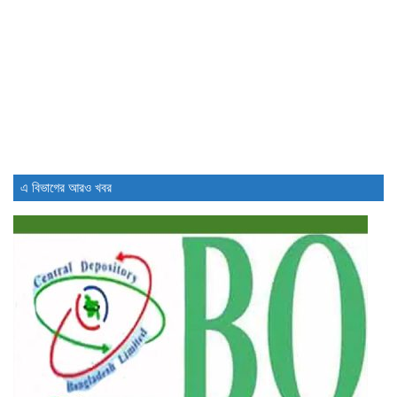
সিদ্ধান্ত গ্রহণে গতি আনতে নতুন...
4 days আগে
চাকরিচ্যুতির ঘটনায় যা বলল ডিএসই
4 days আগে
এ বিভাগের আরও খবর