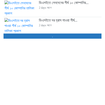
ডিএসইতে লেনদেনের শীর্ষ ১০ কোম্পানির...
2 days আগে
ডিএসইতে দর হ্রাস পাওয়া শীর্ষ...
2 days আগে
.
ডিএসইতে দর বৃদ্ধি পাওয়া শীর্ষ...
2 days আগে
পুঁজিবাজারে স্থিতিশীলতা বজায় থাকলেও কমেছে...
2 days আগে
লেনদেন ও সূচক কমলেও আতঙ্ক...
3 days আগে
ডিএসইর চাকরিচ্যুতদের মানববন্ধন, পুনর্বহাল ও...
4 days আগে