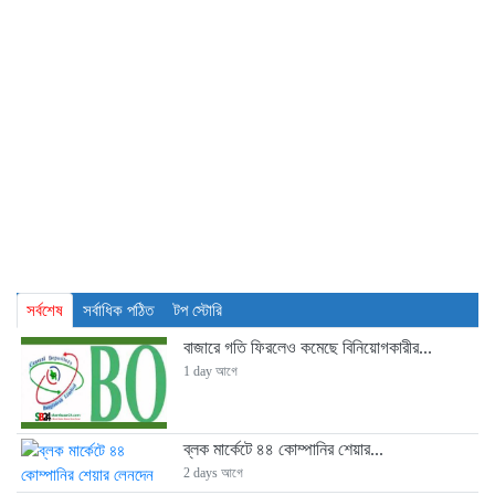
সর্বশেষ
সর্বাধিক পঠিত
টপ স্টোরি
বাজারে গতি ফিরলেও কমেছে বিনিয়োগকারীর...
1 day আগে
ব্লক মার্কেটে ৪৪ কোম্পানির শেয়ার...
2 days আগে