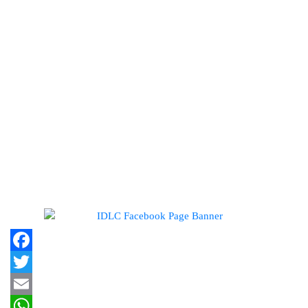
ডিএসইকে ব্যাখ্যা দিল এস আলম কোল্ড
রোল্ড স্টিল
ইউরোপে সম্প্রসারণ কৌশলে নতুন
মাইলফলক, পর্তুগালে রেনাটার প্রথম
চালান
বিক্রি ও পাওনা আদায় কমায় ন্যাশনাল
ফিড মিলসের আর্থিক সূচকে অবনতি
Facebook
Twitter
Email